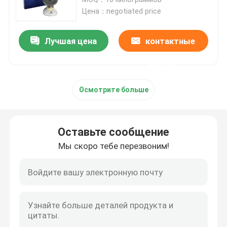
Цена：negotiated price
блок батарей 12v LiFePO4
Лучшая цена
контактные
блок батарей 24v Lifepo4
данные
Осмотрите больше
Домашняя батарея энергии
Батарея тележки гольфа Lifepo4
Оставьте сообщение
Мы скоро тебе перезвоним!
Батарея RV LiFePo4
Клетка фосфата лития
небольшая батарея lipo