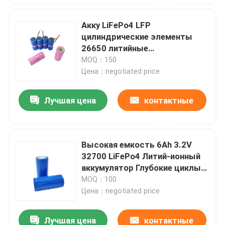
данные
Акку LiFePo4 LFP
цилиндрические элементы
26650 литийные
аккумуляторы 3.2в 2500mah
MOQ：150
2800mah 3400mah
Цена：negotiated price
Лучшая цена
контактные
данные
Высокая емкость 6Ah 3.2V
32700 LiFePo4 Литий-ионный
аккумулятор Глубокие циклы
6000mAh
MOQ：100
Цена：negotiated price
Лучшая цена
контактные