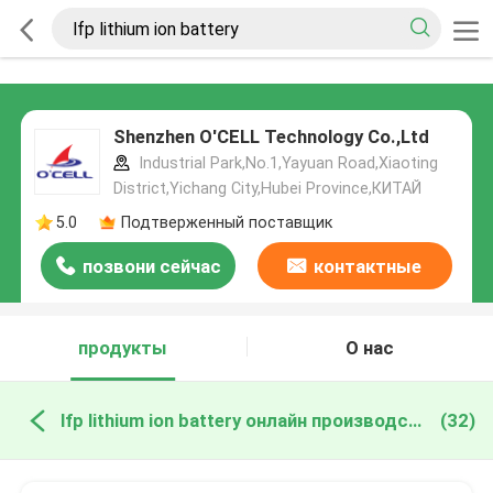
Shenzhen O'CELL Technology Co.,Ltd
Industrial Park,No.1,Yayuan Road,Xiaoting
District,Yichang City,Hubei Province,КИТАЙ
5.0
Подтверженный поставщик
позвони сейчас
контактные
данные
продукты
О нас
lfp lithium ion battery онлайн производство
(32)