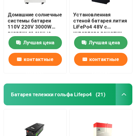
Домашние солнечные
Установленная
системы батареи
стеной батарея лития
110V 220V 3000W
LiFePo4 48V с
энергии съемные
инвертора решетки
домашние
для домашней
Лучшая цена
Лучшая цена
системы солнечной
энергии
контактные
контактные
данные
данные
Батарея тележки гольфа Lifepo4
(21)