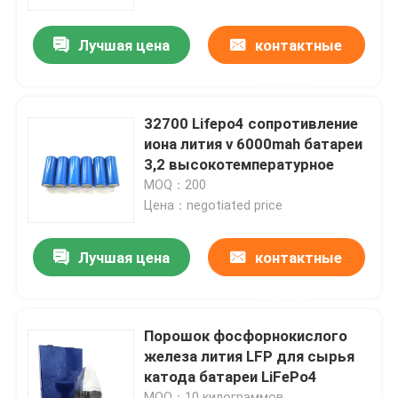
Лучшая цена
контактные
О Компании
данные
Наша фабрика
32700 Lifepo4 сопротивление
иона лития v 6000mah батареи
контроль качества
3,2 высокотемпературное
MOQ：200
Цена：negotiated price
контактные данные
Лучшая цена
контактные
Новости
данные
Все случаи
Порошок фосфорнокислого
железа лития LFP для сырья
катода батареи LiFePo4
Батарея иона LiFePO4 лития
MOQ：10 килограммов