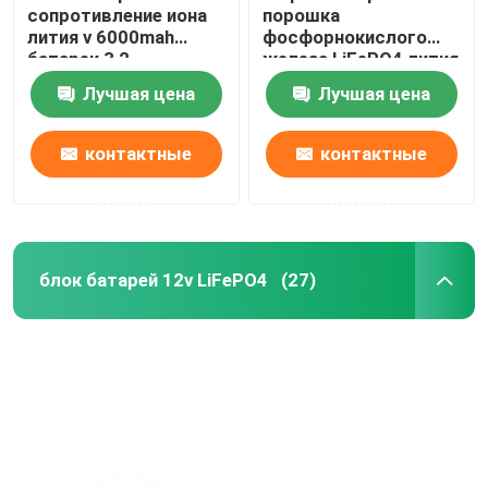
сопротивление иона
порошка
лития v 6000mah
фосфорнокислого
батареи 3,2
железа LiFePO4 лития
высокотемпературное
порошка батареи
Лучшая цена
Лучшая цена
Lithiumi
контактные
контактные
данные
данные
блок батарей 12v LiFePO4
(27)