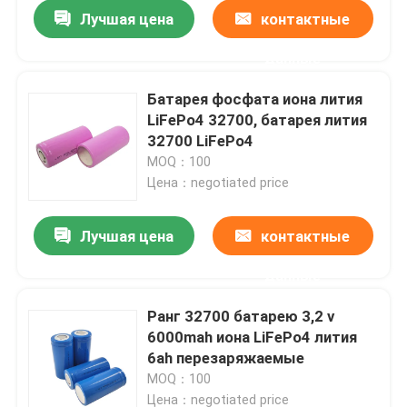
Лучшая цена
контактные
данные
Батарея фосфата иона лития
LiFePo4 32700, батарея лития
32700 LiFePo4
MOQ：100
Цена：negotiated price
Лучшая цена
контактные
данные
Главная страница
Ранг 32700 батарею 3,2 v
6000mah иона LiFePo4 лития
Продукция
6ah перезаряжаемые
MOQ：100
VR - шоу
Цена：negotiated price