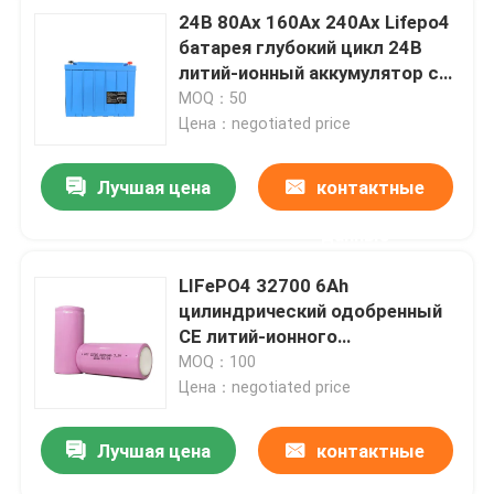
24В 80Ах 160Ах 240Ах Lifepo4
батарея глубокий цикл 24В
литий-ионный аккумулятор с
BMS
MOQ：50
Цена：negotiated price
Лучшая цена
контактные
данные
LIFePO4 32700 6Ah
цилиндрический одобренный
CE литий-ионного
аккумулятора 3.2V
MOQ：100
Цена：negotiated price
Лучшая цена
контактные