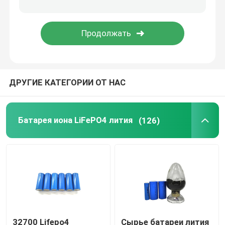
блок батарей 48V LiFePO4
установленная стеной батарея лития
ДРУГИЕ КАТЕГОРИИ ОТ НАС
С инвертора решетки солнечного гибридного
Портативная электростанция
Батарея иона LiFePO4 лития
(126)
32700 Lifepo4
Сырье батареи лития