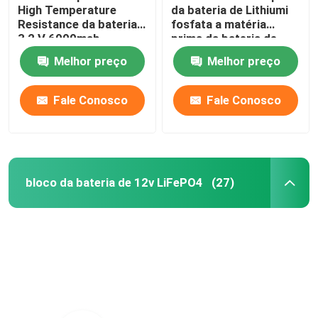
High Temperature
da bateria de Lithiumi
Resistance da bateria
fosfata a matéria
3,2 V 6000mah
prima da bateria de
lítio do pó LiFePO4
Melhor preço
Melhor preço
Fale Conosco
Fale Conosco
bloco da bateria de 12v LiFePO4
(27)