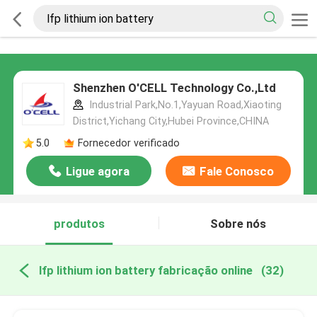
Shenzhen O'CELL Technology Co.,Ltd
Industrial Park,No.1,Yayuan Road,Xiaoting
District,Yichang City,Hubei Province,CHINA
5.0
Fornecedor verificado
Ligue agora
Fale Conosco
produtos
Sobre nós
lfp lithium ion battery fabricação online
(32)