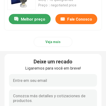
Preço：negotiated price
bloco da bateria de 12v LiFePO4
Melhor preço
Fale Conosco
bloco da bateria de 24v Lifepo4
Veja mais
Bateria da energia da casa
Bateria do carrinho de golfe Lifepo4
Deixe um recado
Ligaremos para você em breve!
Bateria do rv LiFePo4
Pilha do fosfato do lítio
bateria pequena do lipo