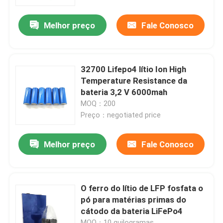
Melhor preço
Fale Conosco
Quem Somos
Fábrica
32700 Lifepo4 lítio Ion High
Temperature Resistance da
Controle de Qualidade
bateria 3,2 V 6000mah
MOQ：200
Preço：negotiated price
Fale Conosco
Melhor preço
Fale Conosco
notícias
Todos os casos
O ferro do lítio de LFP fosfata o
pó para matérias primas do
cátodo da bateria LiFePo4
Bateria do íon LiFePO4 do lítio
MOQ：10 quilogramas