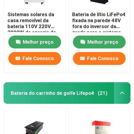
Sistemas solares da
Bateria de lítio LiFePo4
casa removível da
fixada na parede 48V
bateria 110V 220V
fora do inversor da
3000W da energia da
grade para o sistema
casa
das energias solares
Melhor preço
Melhor preço
da casa
Fale Conosco
Fale Conosco
Bateria do carrinho de golfe Lifepo4
(21)