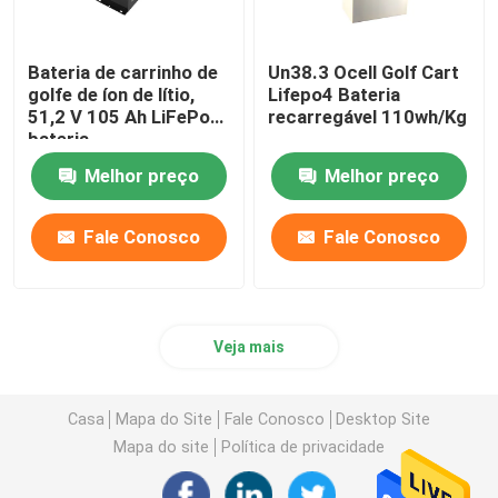
Bateria de carrinho de
Un38.3 Ocell Golf Cart
golfe de íon de lítio,
Lifepo4 Bateria
51,2 V 105 Ah LiFePo4
recarregável 110wh/Kg
bateria
Melhor preço
Melhor preço
Fale Conosco
Fale Conosco
Veja mais
Casa
Mapa do Site
Fale Conosco
Desktop Site
Mapa do site
Política de privacidade