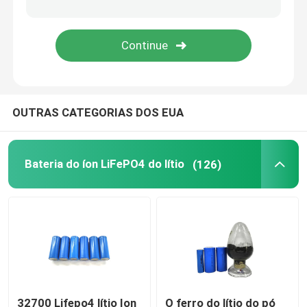
bloco da bateria de 48V LiFePO4
bateria de lítio fixada na parede
OUTRAS CATEGORIAS DOS EUA
Fora do inversor híbrido solar da grade
estação de energia portátil
Bateria do íon LiFePO4 do lítio
(126)
32700 Lifepo4 lítio Ion
O ferro do lítio do pó