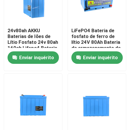
Quem Somos
24v80ah AKKU
LiFePO4 Bateria de
Fábrica
Baterias de Iões de
fosfato de ferro de
Lítio Fosfato 24v 80ah
lítio 24V 80Ah Bateria
160ah Lifepo4 Bateria
de armazenamento de
Controle de Qualidade
Pack
energia
Enviar inquérito
Enviar inquérito
Fale Conosco
notícias
Todos os casos
Bateria do íon LiFePO4 do lítio