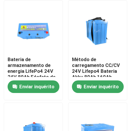
Bateria de
Método de
armazenamento de
carregamento CC/CV
energia LifePo4 24V
24V Lifepo4 Bateria
24V 80Ah Fósfato de
Akku 80Ah 160Ah
ferro de lítio LifePo4
Para armazenamento
Enviar inquérito
Enviar inquérito
Bateria com BMS
de energia solar
Casa
Produtos
Show de RV