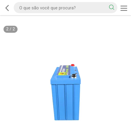
2
/
2