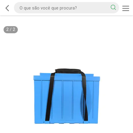
2
/
2