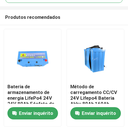
Produtos recomendados
Bateria de
Método de
Casa
armazenamento de
carregamento CC/CV
energia LifePo4 24V
24V Lifepo4 Bateria
24V 80Ah Fósfato de
Akku 80Ah 160Ah
Produtos
ferro de lítio LifePo4
Para armazenamento
Enviar inquérito
Enviar inquérito
Bateria com BMS
de energia solar
Show de RV