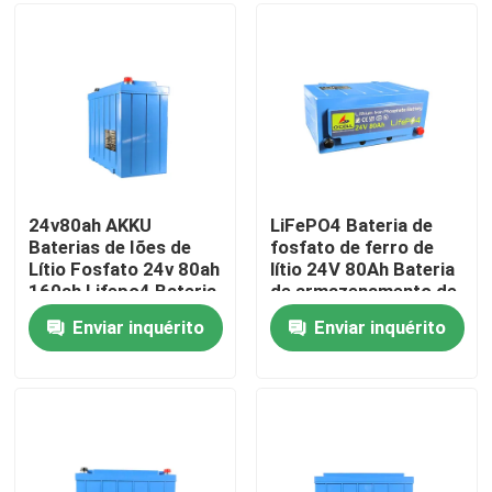
Quem Somos
Fábrica
Controle de Qualidade
24v80ah AKKU
LiFePO4 Bateria de
Baterias de Iões de
fosfato de ferro de
Lítio Fosfato 24v 80ah
lítio 24V 80Ah Bateria
Fale Conosco
160ah Lifepo4 Bateria
de armazenamento de
Pack
energia
Enviar inquérito
Enviar inquérito
notícias
Todos os casos
Bateria do íon LiFePO4 do lítio