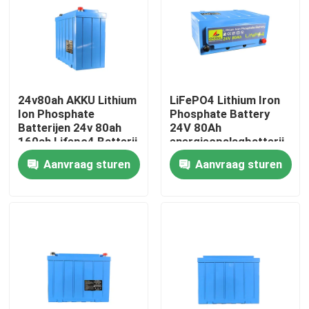
Over ons
Fabrieksreis
24v80ah AKKU Lithium
LiFePO4 Lithium Iron
Ion Phosphate
Phosphate Battery
Kwaliteitscontrole
Batterijen 24v 80ah
24V 80Ah
160ah Lifepo4 Batterij
energieopslagbatterij
Pack
Aanvraag sturen
Aanvraag sturen
Contacteer ons
nieuws
Alle Gevallen
Lithium Ionenlifepo4 Batterij