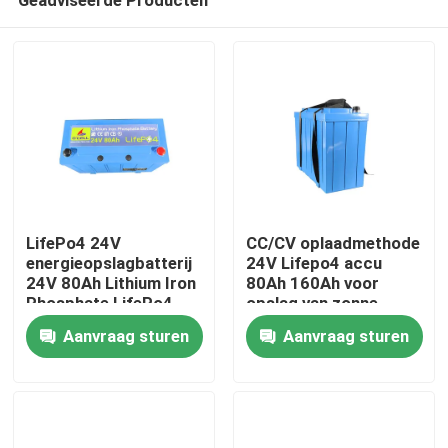
LifePo4 24V
CC/CV oplaadmethode
energieopslagbatterij
24V Lifepo4 accu
24V 80Ah Lithium Iron
80Ah 160Ah voor
Phosphate LifePo4
opslag van zonne-
Thuis
batterij met BMS
energie
Aanvraag sturen
Aanvraag sturen
Producten
VR-show