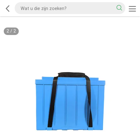
2
/
2