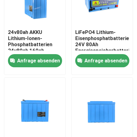
Über uns
24v80ah AKKU
LiFePO4 Lithium-
Fabrik Tour
Lithium-Ionen-
Eisenphosphatbatterie
Phosphatbatterien
24V 80Ah
24v80ah 160ah
Energiespeicherbatterie
Qualitätskontrolle
Lifepo4 Batteriepack
Anfrage absenden
Anfrage absenden
Kontakt
Nachrichten
Alle Fälle
Batterie des Lithium-Ionlifepo4