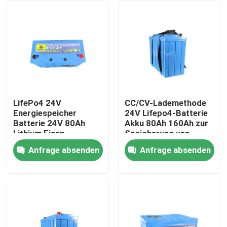
LifePo4 24V
CC/CV-Lademethode
Energiespeicher
24V Lifepo4-Batterie
Batterie 24V 80Ah
Akku 80Ah 160Ah zur
Lithium Eisen
Speicherung von
Phosphat LifePo4
Solarenergie
Anfrage absenden
Anfrage absenden
Batterie mit BMS
Startseite
Produkte
VR Show