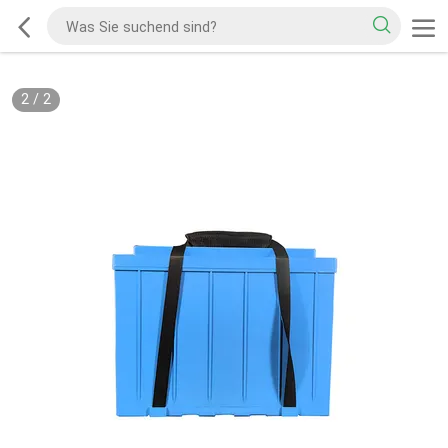
2
/
2