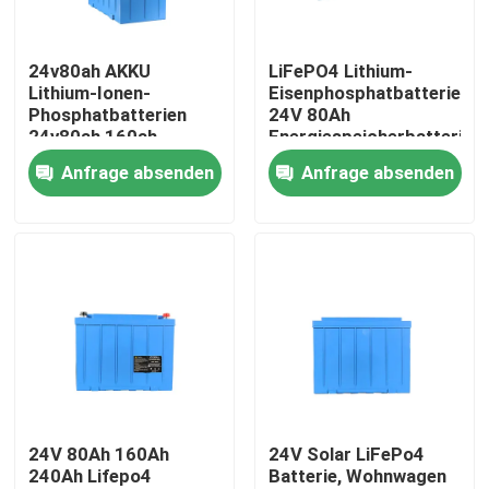
Über uns
24v80ah AKKU
LiFePO4 Lithium-
Lithium-Ionen-
Eisenphosphatbatterie
Phosphatbatterien
24V 80Ah
Fabrik Tour
24v80ah 160ah
Energiespeicherbatterie
Lifepo4 Batteriepack
Anfrage absenden
Anfrage absenden
Qualitätskontrolle
Kontakt
Nachrichten
Alle Fälle
24V 80Ah 160Ah
24V Solar LiFePo4
240Ah Lifepo4
Batterie, Wohnwagen
Batterie des Lithium-Ionlifepo4