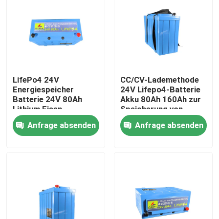
LifePo4 24V
CC/CV-Lademethode
Energiespeicher
24V Lifepo4-Batterie
Batterie 24V 80Ah
Akku 80Ah 160Ah zur
Lithium Eisen
Speicherung von
Phosphat LifePo4
Solarenergie
Anfrage absenden
Anfrage absenden
Batterie mit BMS
Startseite
Produkte
VR Show