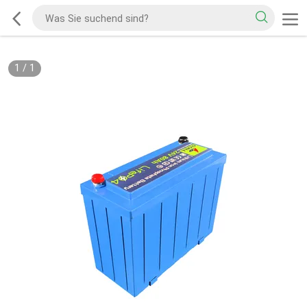
1
/
1