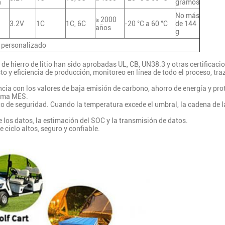
h
gramos
No más
≥ 2000
3.2V
1C
1C, 6C
-20 °C a 60 °C
de 144
años
g
o personalizado
de hierro de litio han sido aprobadas UL, CB, UN38.3 y otras certificaci
o y eficiencia de producción, monitoreo en línea de todo el proceso, tra
ancia con los valores de baja emisión de carbono, ahorro de energía y pr
tema MES.
to de seguridad. Cuando la temperatura excede el umbral, la cadena de 
e los datos, la estimación del SOC y la transmisión de datos.
e ciclo altos, seguro y confiable.