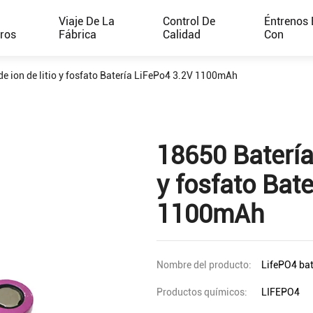
e
Viaje De La
Control De
Éntrenos 
ros
Fábrica
Calidad
Con
e ion de litio y fosfato Batería LiFePo4 3.2V 1100mAh
18650 Batería 
y fosfato Bat
1100mAh
Nombre del producto:
LifePO4 bat
Productos químicos:
LIFEPO4