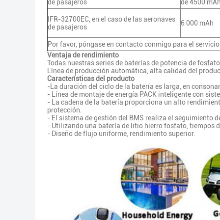
de pasajeros
de 4500 mA
IFR-32700EC, en el caso de las aeronaves
6 000 mAh
de pasajeros
Por favor, póngase en contacto conmigo para el servici
Ventaja de rendimiento
Todas nuestras series de baterías de potencia de fosfato 
Línea de producción automática, alta calidad del product
Características del producto
-La duración del ciclo de la batería es larga, en conson
- Línea de montaje de energía PACK inteligente con sis
- La cadena de la batería proporciona un alto rendimien
protección.
- El sistema de gestión del BMS realiza el seguimiento d
- Utilizando una batería de litio hierro fosfato, tiempos d
- Diseño de flujo uniforme, rendimiento superior.