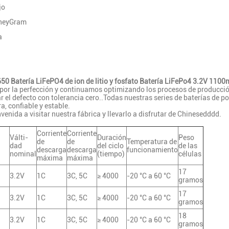
jo
oneyGram
a
50 Batería LiFePO4 de ion de litio y fosfato Batería LiFePo4 3.2V 110
 por la perfección y continuamos optimizando los procesos de producción
r el defecto con tolerancia cero..Todas nuestras series de baterías de po
a, confiable y estable.
nvenida a visitar nuestra fábrica y llevarlo a disfrutar de Chinesedddd.
Corriente
Corriente
Válti­
Duración
Peso
de
de
Temperatura de
dad
del ciclo
de las
descarga
descarga
funcionamiento
nominal
(tiempo)
células
máxima
máxima
17
3.2V
1C
3C, 5C
≥ 4000
-20 °C a 60 °C
gramos
17
3.2V
1C
3C, 5C
≥ 4000
-20 °C a 60 °C
gramos
18
3.2V
1C
3C, 5C
≥ 4000
-20 °C a 60 °C
gramos