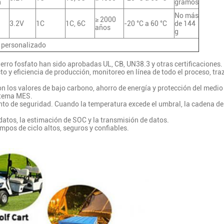
h
gramos
No más
≥ 2000
3.2V
1C
1C, 6C
-20 °C a 60 °C
de 144
años
g
o personalizado
hierro fosfato han sido aprobadas UL, CB, UN38.3 y otras certificaciones.
o y eficiencia de producción, monitoreo en línea de todo el proceso, tra
 con los valores de bajo carbono, ahorro de energía y protección del medi
stema MES.
nto de seguridad. Cuando la temperatura excede el umbral, la cadena de
datos, la estimación de SOC y la transmisión de datos.
iempos de ciclo altos, seguros y confiables.