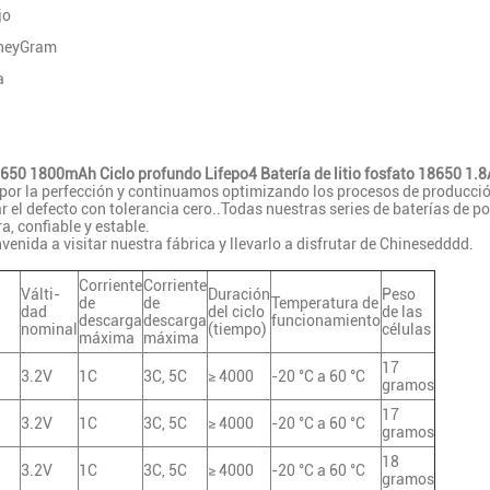
jo
oneyGram
a
650 1800mAh Ciclo profundo Lifepo4 Batería de litio fosfato 18650 1.8
 por la perfección y continuamos optimizando los procesos de producción
r el defecto con tolerancia cero..Todas nuestras series de baterías de po
a, confiable y estable.
nvenida a visitar nuestra fábrica y llevarlo a disfrutar de Chinesedddd.
Corriente
Corriente
Válti­
Duración
Peso
de
de
Temperatura de
dad
del ciclo
de las
descarga
descarga
funcionamiento
nominal
(tiempo)
células
máxima
máxima
17
3.2V
1C
3C, 5C
≥ 4000
-20 °C a 60 °C
gramos
17
3.2V
1C
3C, 5C
≥ 4000
-20 °C a 60 °C
gramos
18
3.2V
1C
3C, 5C
≥ 4000
-20 °C a 60 °C
gramos