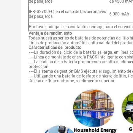
de pasajeros
de 4500 mA
IFR-32700EC, en el caso de las aeronaves
6 000 mAh
de pasajeros
Por favor, póngase en contacto conmigo para el servici
Ventaja de rendimiento
Todas nuestras series de baterías de potencias de litio 
Línea de producción automática, alta calidad del product
Características del producto
---La duración del ciclo de la batería es larga, en línea
---Línea de montaje de energía PACK inteligente con si
---La cadena de la batería proporciona un alto rendimie
protección.
---El sistema de gestión BMS ejecuta el seguimiento de 
---Utilizando una batería de fosfato de hierro de litio, t
Diseño de flujo uniforme, rendimiento superior.