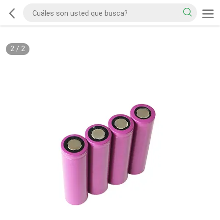
2
/
2