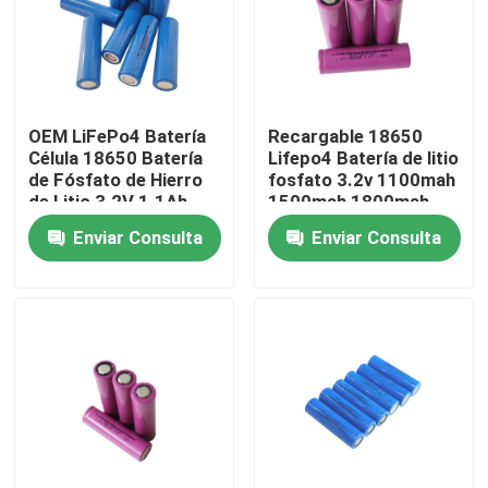
Sobre nosotros
Visita a la fábrica
OEM LiFePo4 Batería
Recargable 18650
Célula 18650 Batería
Lifepo4 Batería de litio
de Fósfato de Hierro
fosfato 3.2v 1100mah
Control de Calidad
de Litio 3.2V 1.1Ah
1500mah 1800mah
Enviar Consulta
Enviar Consulta
Contacto
noticias
Todos los casos
Batería de la ión de litio LiFePO4