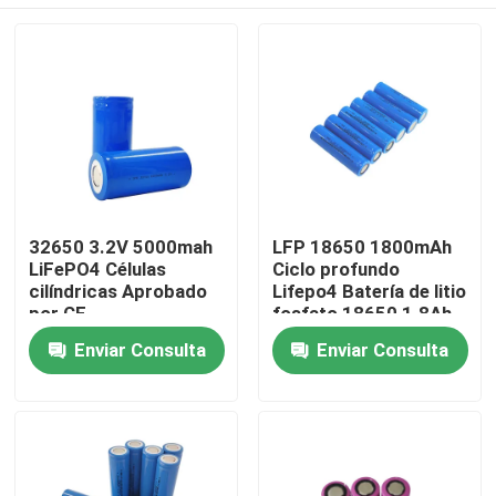
32650 3.2V 5000mah
LFP 18650 1800mAh
LiFePO4 Células
Ciclo profundo
cilíndricas Aprobado
Lifepo4 Batería de litio
por CE
fosfato 18650 1.8Ah
3.2v
Inicio
Enviar Consulta
Enviar Consulta
Productos
VR Show