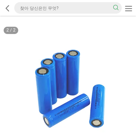
2
/
2