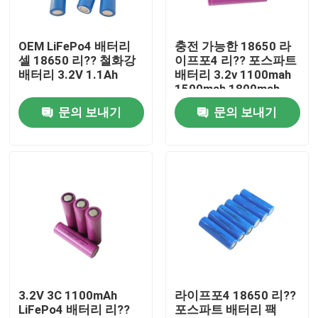
회사 소개
OEM LiFePo4 배터리
충전 가능한 18650 라
셀 18650 리?? 철화강
이프포4 리?? 포스파트
배터리 3.2V 1.1Ah
배터리 3.2v 1100mah
공장 투어
1500mah 1800mah
문의 보내기
문의 보내기
품질 관리
연락처
뉴스
모든 케이스
3.2V 3C 1100mAh
라이프포4 18650 리??
LiFePo4 배터리 리??
포스파트 배터리 팩
리튬 이온 라이프포4 전지