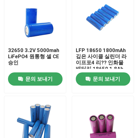
32650 3.2V 5000mah
LFP 18650 1800mAh
LiFePO4 원통형 셀 CE
깊은 사이클 실린더 라
승인
이프포4 리?? 인화물
배터리 18650 1.8Ah
3.2v
문의 보내기
문의 보내기
홈
제품 소개
VR 쇼