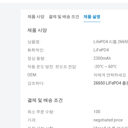
제품 사양
결제 및 배송 조건
제품 설명
제품 사양
상품명:
LifePO4 리튬 266
화학적인:
LiFePO4
정상 용량:
2300mAh
작동 온도 방전: 컷오프 전압:
-20℃ ~ 60℃
OEM:
저에게 연락하세요
강조하다:
26650 LiFePO4
결제 및 배송 조건
최소 주문 수량:
100
가격:
negotiated price