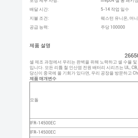
포장 세부 사항:
lifepo4 셀 통 패키
배달 시간:
5-14 작업 일수
지불 조건:
웨스턴 유니온, 머
공급 능력:
주당 100000
제품 설명
2665
셀 제조 과정에서 우리는 완벽을 위해 노력하고 셀 수율 
입니다. 모든 리튬 철 인산염 전원 배터리 시리즈는 UL, C
당신이 중국에 올 기회가 있다면, 우리 공장을 방문하고 Chi
제품 매개변수
모돌
IFR-14500EC
IFR-14500EC