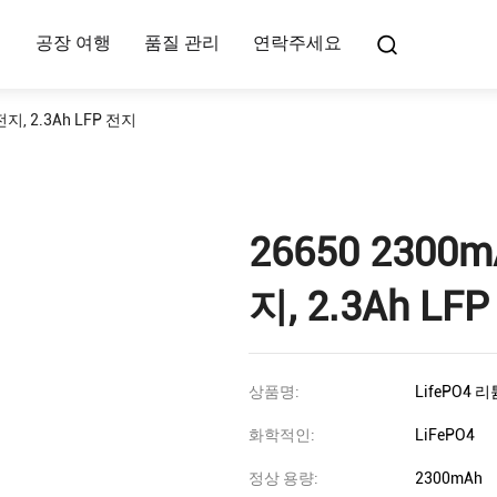
여
공장 여행
품질 관리
연락주세요
전지, 2.3Ah LFP 전지
26650 2300
지, 2.3Ah LF
상품명:
LifePO4 리
화학적인:
LiFePO4
정상 용량:
2300mAh