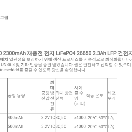
징
니그램
0 2300mAh 재충전 전지 LiFePO4 26650 2.3Ah LFP 건
및 배치 일관성을 보장하기 위해 생산 프로세스를 지속적으로 최적화합니다.
B, UN38.3 및 기타 인증을 승인 받았습니다.셀은 안전하고 신뢰할 수 있으
nesedddd를 즐길 수 있도록 당신을 환영합니다.
최
대
사이
공칭
방
최대 방전
클 수
세포
공칭 용량
작동 온도
전압
전
전류
명
무게
전
(시각)
류
400mAh
3.2V
1C
3C,5C
≥4000
17g
-20℃-60℃
500mAh
3.2V
1C
3C,5C
≥4000
17g
-20℃-60℃