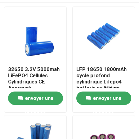
32650 3.2V 5000mah
LFP 18650 1800mAh
LiFePO4 Cellules
cycle profond
Cylindriques CE
cylindrique Lifepo4
Approuvé
batterie au lithium
phosphate 18650
Aperçu
envoyer une
envoyer une
1.8Ah 3.2v
demande
demande
Produits
VR Show