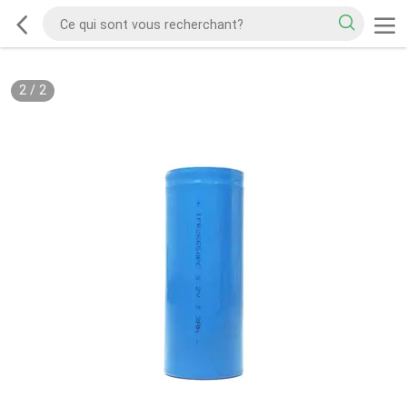
2
/
2