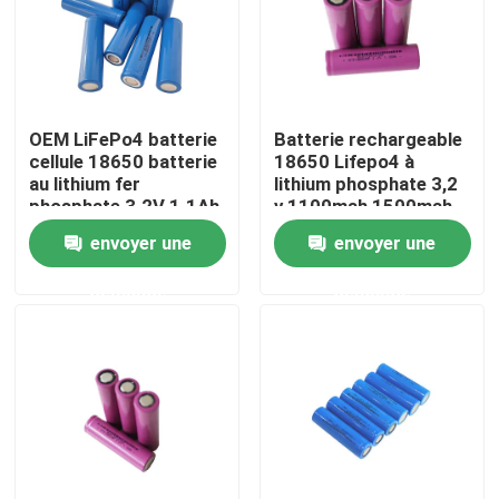
A propos de nous
Visite d'usine
OEM LiFePo4 batterie
Batterie rechargeable
cellule 18650 batterie
18650 Lifepo4 à
au lithium fer
lithium phosphate 3,2
Contrôle de la qualité
phosphate 3.2V 1.1Ah
v 1100mah 1500mah
1800mah
envoyer une
envoyer une
Contact
demande
demande
nouvelles
Tous les cas
Batterie de l'ion LiFePO4 de lithium