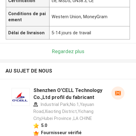
Certification
ce, MSDS, UN38.3, CE
Conditions de pai
Western Union, MoneyGram
ement
Délai de livraison
5-14 jours de travail
Regardez plus
AU SUJET DE NOUS
Shenzhen O'CELL Technology
Co.,Ltd profil du fabricant
Industrial Park,No.1,Yayuan
Road,Xiaoting District,Yichang
City,Hubei Province ,LA CHINE
5.0
Fournisseur vérifié