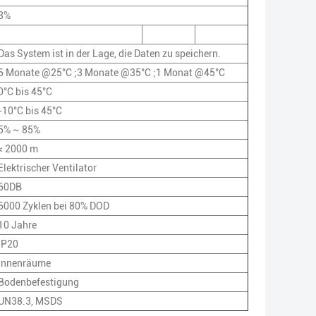
3%
Das System ist in der Lage, die Daten zu speichern.
6 Monate @25°C ;3 Monate @35°C ;1 Monat @45°C
0°C bis 45°C
-10°C bis 45°C
5% ~ 85%
< 2000 m
Elektrischer Ventilator
60DB
6000 Zyklen bei 80% DOD
10 Jahre
IP20
Innenräume
Bodenbefestigung
UN38.3, MSDS