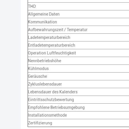
THD
Allgemeine Daten
Kommunikation
Aufbewahrungszeit / Temperatur
Ladetemperaturbereich
Entladetemperaturbereich
Operation Luftfeuchtigkeit
Nennbetriebshöhe
Kühlmodus
Geräusche
Zykluslebensdauer
Lebensdauer des Kalenders
Eintrittsschutzbewertung
Empfohlene Betriebsumgebung
Installationsmethode
Zertifizierung