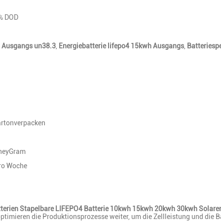
0% DOD
s Ausgangs un38.3
,
Energiebatterie lifepo4 15kwh Ausgangs
,
Batteriesp
rtonverpacken
oneyGram
ro Woche
terien Stapelbare LIFEPO4 Batterie 10kwh 15kwh 20kwh 30kwh Solaren
 optimieren die Produktionsprozesse weiter, um die Zellleistung und di