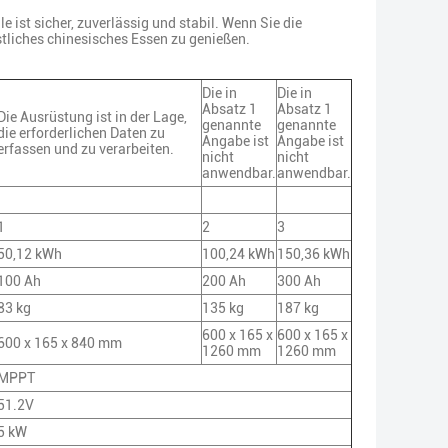
ist sicher, zuverlässig und stabil. Wenn Sie die
liches chinesisches Essen zu genießen.
Die in
Die in
Absatz 1
Absatz 1
Die Ausrüstung ist in der Lage,
genannte
genannte
die erforderlichen Daten zu
Angabe ist
Angabe ist
erfassen und zu verarbeiten.
nicht
nicht
anwendbar.
anwendbar.
1
2
3
50,12 kWh
100,24 kWh
150,36 kWh
100 Ah
200 Ah
300 Ah
83 kg
135 kg
187 kg
600 x 165 x
600 x 165 x
600 x 165 x 840 mm
1260 mm
1260 mm
MPPT
51.2V
5 kW