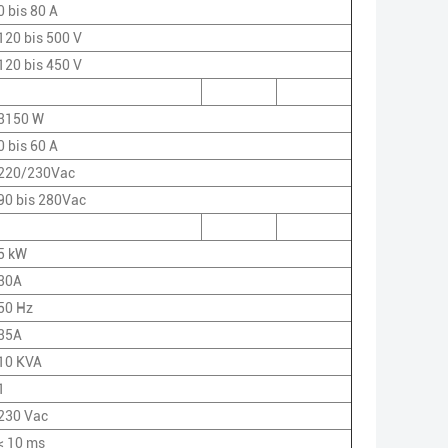
0 bis 80 A
120 bis 500 V
120 bis 450 V
3150 W
0 bis 60 A
220/230Vac
90 bis 280Vac
5 kW
30A
50 Hz
35A
10 KVA
1
230 Vac
< 10 ms