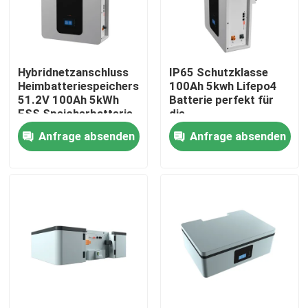
Über uns
Hybridnetzanschluss
IP65 Schutzklasse
Fabrik Tour
Heimbatteriespeichersystem
100Ah 5kwh Lifepo4
51.2V 100Ah 5kWh
Batterie perfekt für
ESS Speicherbatterie
die
Qualitätskontrolle
Energiespeicherung
Anfrage absenden
Anfrage absenden
Batterie ESS
Kontakt
Nachrichten
Alle Fälle
Batterie des Lithium-Ionlifepo4