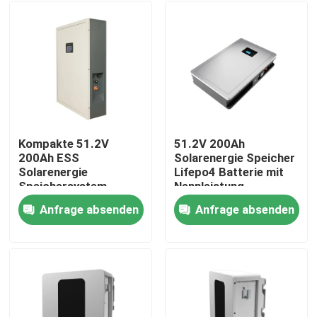
Kompakte 51.2V
51.2V 200Ah
200Ah ESS
Solarenergie Speicher
Solarenergie
Lifepo4 Batterie mit
Speichersystem
Nennleistung
Batterie für optimale
10,24KWh 95%DOD
Anfrage absenden
Anfrage absenden
Leistung
Startseite
Produkte
VR Show