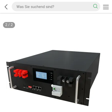
2
/
2