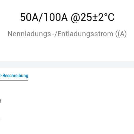
50A/100A @25±2°C
Nennladungs-/Entladungsstrom ((A)
t-Beschreibung
f
m