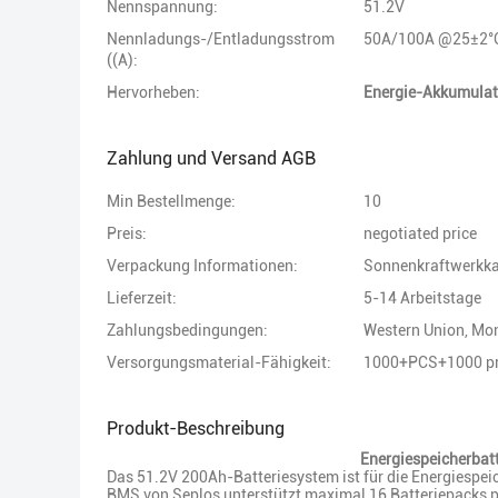
Nennspannung:
51.2V
Nennladungs-/Entladungsstrom
50A/100A @25±2°
((A):
Hervorheben:
Energie-Akkumula
Zahlung und Versand AGB
Min Bestellmenge:
10
Preis:
negotiated price
Verpackung Informationen:
Sonnenkraftwerkka
Lieferzeit:
5-14 Arbeitstage
Zahlungsbedingungen:
Western Union, M
Versorgungsmaterial-Fähigkeit:
1000+PCS+1000 p
Produkt-Beschreibung
Energiespeicherbat
Das 51.2V 200Ah-Batteriesystem ist für die Energiespeich
BMS von Seplos unterstützt maximal 16 Batteriepacks pa