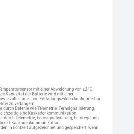
mperatursensor mit einer Abweichung von ±2 °C.
e Kapazität der Batterie wird mit einer
wie volle Lade- und Entladungszyklen konfigurierbar.
ektiv zu verlängern.
urch Befehle wie Telemetrie, Fernsignalisierung,
leichzeitig eine Kaskadenkommunikation.
 durch Telemetrie, Fernsignalisierung, Fernregelung
alisiert Kaskadenkommunikation.
den in Echtzeit aufgezeichnet und gespeichert, wenn