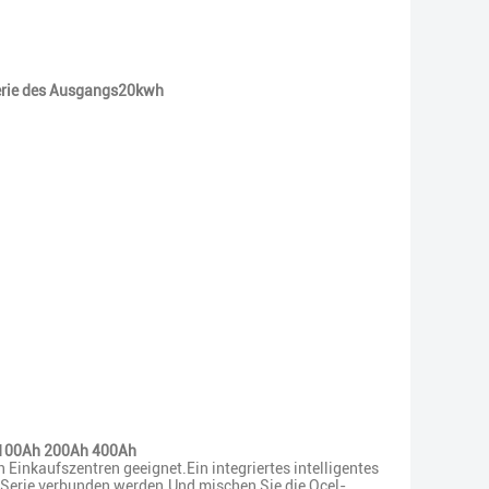
erie des Ausgangs20kwh
V 100Ah 200Ah 400Ah
 Einkaufszentren geeignet.Ein integriertes intelligentes
n Serie verbunden werden.Und mischen Sie die Ocel-