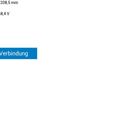
*208,5 mm
58,4 V
 Verbindung