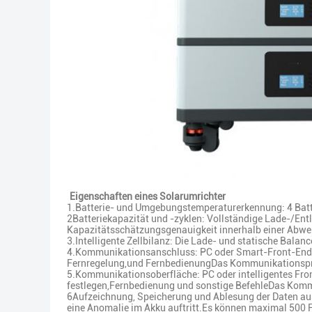
Eigenschaften eines Solarumrichter
1.Batterie- und Umgebungstemperaturerkennung: 4 Bat
2Batteriekapazität und -zyklen: Vollständige Lade-/Entl
Kapazitätsschätzungsgenauigkeit innerhalb einer Abwei
3.Intelligente Zellbilanz: Die Lade- und statische Balan
4.Kommunikationsanschluss: PC oder Smart-Front-End ka
Fernregelung,und FernbedienungDas Kommunikationsprot
5.Kommunikationsoberfläche: PC oder intelligentes Fron
festlegen,Fernbedienung und sonstige BefehleDas Komm
6Aufzeichnung, Speicherung und Ablesung der Daten aus
eine Anomalie im Akku auftritt.Es können maximal 500 F