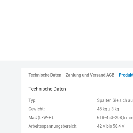
Technische Daten
Zahlung und Versand AGB
Produk
Technische Daten
Typ:
Spalten Sie sich au
Gewicht:
48 kg ± 3 kg
Maß (L*W*H):
618*450*208,5 m
Arbeitsspannungsbereich:
42 V bis 58,4 V