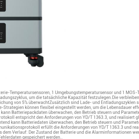
terie-Temperatursensoren, 1 Umgebungstemperatursensor und 1 MOS-Te
adungszyklus, um die tatsächliche Kapazität festzulegen.Die verbleibend
chung von 5% überwachtZusätzlich sind Lade- und Entladungszyklen so
ce-Strategien können flexibel eingestellt werden, um die Lebensdauer eff
nn Batteriepackdaten überwachen, den Betrieb steuern und Parameter d
okoll entspricht den Anforderungen von YD/T 1363.3, und realisiert g
tend kann Batteriedaten überwachen, den Betrieb steuern und Parameter
unikationsprotokoll erfüllt die Anforderungen von YD/T 1363.3 und re
 dem Verlauf: Der Zustand der Batterie und die Alarminformationen wer
ehlerdaten gespeichert werden..