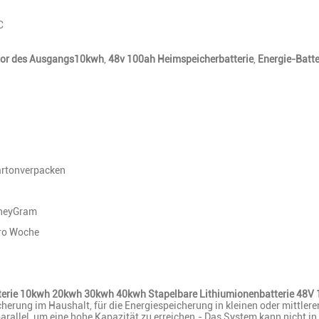
C
tor des Ausgangs10kwh
,
48v 100ah Heimspeicherbatterie
,
Energie-Batt
rtonverpacken
oneyGram
ro Woche
terie 10kwh 20kwh 30kwh 40kwh Stapelbare Lithiumionenbatterie 48
erung im Haushalt, für die Energiespeicherung in kleinen oder mittleren
rallel, um eine hohe Kapazität zu erreichen.- Das System kann nicht i