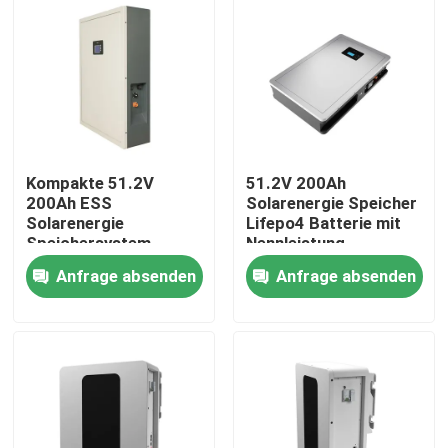
Kompakte 51.2V
51.2V 200Ah
200Ah ESS
Solarenergie Speicher
Solarenergie
Lifepo4 Batterie mit
Speichersystem
Nennleistung
Batterie für optimale
10,24KWh 95%DOD
Anfrage absenden
Anfrage absenden
Leistung
Startseite
Produkte
VR Show