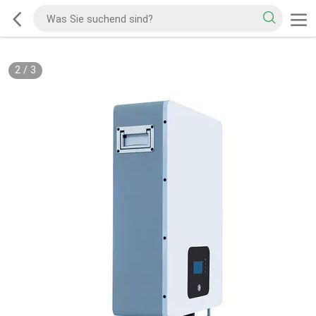
2
/
3