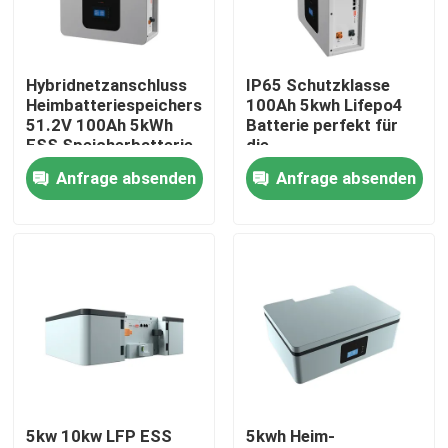
Über uns
Hybridnetzanschluss
IP65 Schutzklasse
Heimbatteriespeichersystem
100Ah 5kwh Lifepo4
Fabrik Tour
51.2V 100Ah 5kWh
Batterie perfekt für
ESS Speicherbatterie
die
Energiespeicherung
Anfrage absenden
Anfrage absenden
Qualitätskontrolle
Batterie ESS
Kontakt
Nachrichten
Alle Fälle
5kw 10kw LFP ESS
5kwh Heim-
Batterie des Lithium-Ionlifepo4