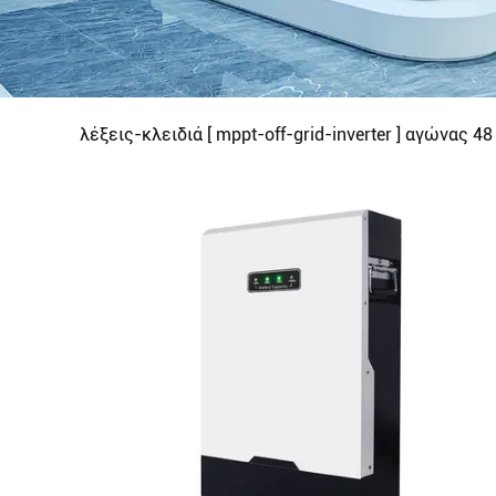
λέξεις-κλειδιά [ mppt-off-grid-inverter ] αγώνας
48