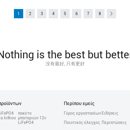
1
2
3
4
5
6
7
8
Nothing is the best but bette
没有最好, 只有更好
προϊόντων
Περίπου εμείς
LiFePO4
πακέτο
Γύρος εργοστασίων
Ειδήσεις
α λίθιου
μπαταριών 12v
LiFePO4
Ποιοτικός έλεγχος
Περιπτώσεις