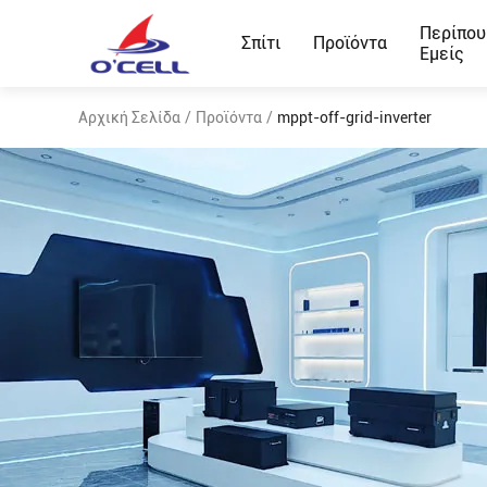
Περίπου
Σπίτι
Προϊόντα
Εμείς
Αρχική Σελίδα
/
Προϊόντα
/
mppt-off-grid-inverter