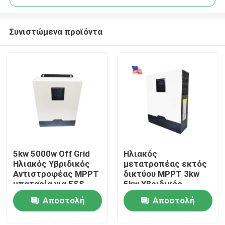
Συνιστώμενα προϊόντα
5kw 5000w Off Grid
Ηλιακός
Αρχική Σελίδα
Ηλιακός Υβριδικός
μετατροπέας εκτός
Αντιστροφέας MPPT
δικτύου MPPT 3kw
μπαταρία για ESS
5kw Υβριδικός
Προϊόντα
ηλιακός
Αποστολή
Αποστολή
μετατροπέας
ερώτησης
ερώτησης
Εμφάνιση VR