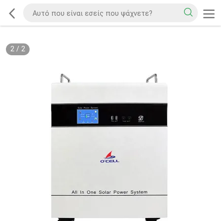
2
/
2