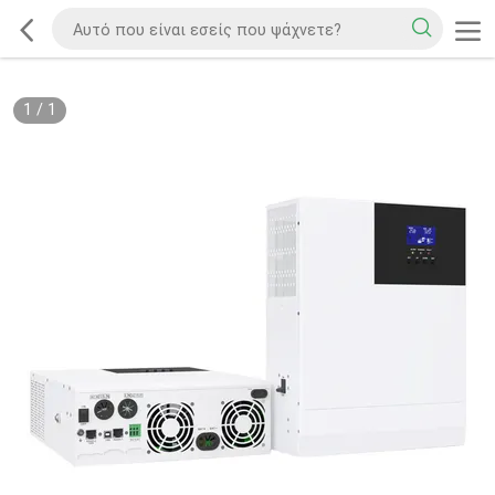
1
/
1