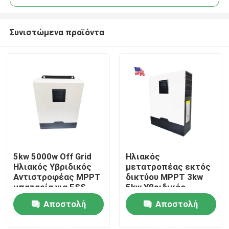
Συνιστώμενα προϊόντα
5kw 5000w Off Grid
Ηλιακός
Αρχική Σελίδα
Ηλιακός Υβριδικός
μετατροπέας εκτός
Αντιστροφέας MPPT
δικτύου MPPT 3kw
μπαταρία για ESS
5kw Υβριδικός
Προϊόντα
ηλιακός
Αποστολή
Αποστολή
μετατροπέας
ερώτησης
ερώτησης
Εμφάνιση VR