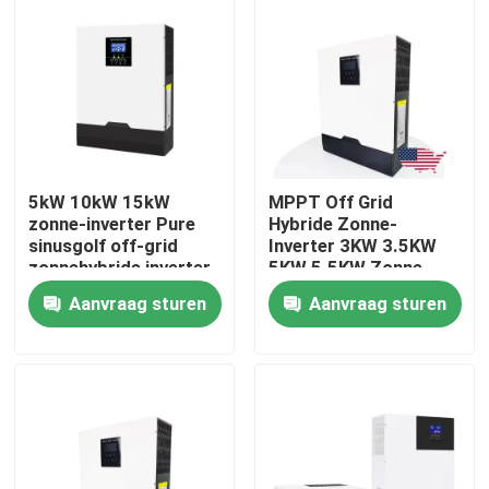
Over ons
Fabrieksreis
Kwaliteitscontrole
5kW 10kW 15kW
MPPT Off Grid
zonne-inverter Pure
Hybride Zonne-
sinusgolf off-grid
Inverter 3KW 3.5KW
zonnehybride inverter
5KW 5.5KW Zonne-
Contacteer ons
3 fase
Inverter
Aanvraag sturen
Aanvraag sturen
nieuws
Alle Gevallen
Lithium Ionenlifepo4 Batterij