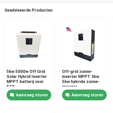
Geadviseerde Producten
5kw 5000w Off Grid
Off-grid zonne-
Solar Hybrid Inverter
inverter MPPT 3kw
Thuis
MPPT batterij voor
5kw hybride zonne-
ESS
inverter
Aanvraag sturen
Aanvraag sturen
Producten
VR-show