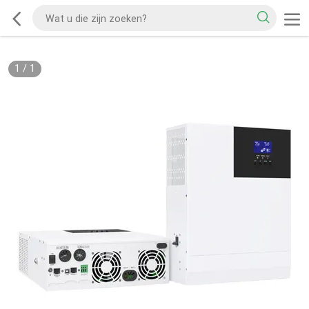
1
/
1