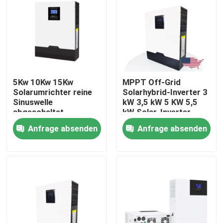
Über uns
Fabrik Tour
5Kw 10Kw 15Kw
MPPT Off-Grid
Qualitätskontrolle
Solarumrichter reine
Solarhybrid-Inverter 3
Sinuswelle
kW 3,5 kW 5 KW 5,5
abgeschaltet
kW Solar-Inverter
Solarhybridumrichter
Kontakt
Anfrage absenden
Anfrage absenden
3 Phase
Nachrichten
Alle Fälle
Batterie des Lithium-Ionlifepo4