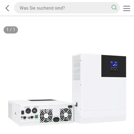
1
/
1