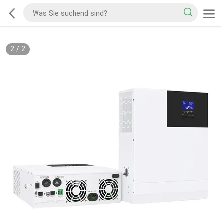
2
/
2