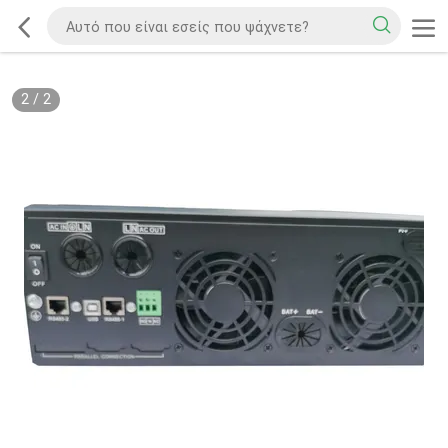
2
/
2