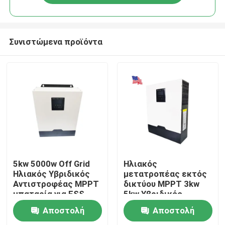
Συνιστώμενα προϊόντα
Αρχική Σελίδα
5kw 5000w Off Grid
Ηλιακός
Ηλιακός Υβριδικός
μετατροπέας εκτός
Αντιστροφέας MPPT
δικτύου MPPT 3kw
Προϊόντα
μπαταρία για ESS
5kw Υβριδικός
ηλιακός
Αποστολή
Αποστολή
μετατροπέας
Εμφάνιση VR