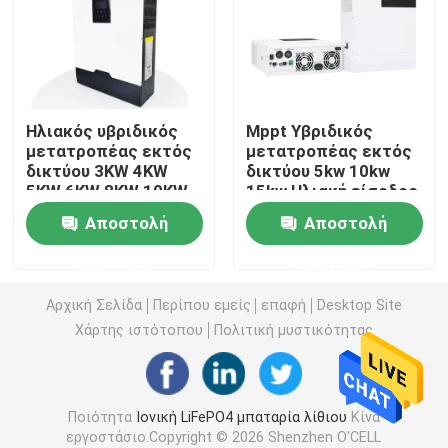
πακέτο μπαταριών 12v LiFePO4
πακέτο μπαταριών 24v Lifepo4
Ηλιακός υβριδικός
Mppt Υβριδικός
μετατροπέας εκτός
μετατροπέας εκτός
δικτύου 3KW 4KW
δικτύου 5kw 10kw
Μπαταρία εγχώριας ενέργειας
5KW 6KW 8KW 10KW
15kw Ηλιακή είσοδος
Αποστολή
Αποστολή
Lifepo4 μπαταρία κάρρων γκολφ
ερώτησης
ερώτησης
Μπαταρία rv LiFePo4
Αρχική Σελίδα
Περίπου εμείς
επαφή
Desktop Site
Χάρτης ιστότοπου
Πολιτική μυστικότητας
Κύτταρο φωσφορικού άλατος λίθιου
Ποιότητα
Ιονική LiFePO4 μπαταρία λίθιου
Κίνα
μικρή μπαταρία lipo
εργοστάσιο.Copyright © 2026 Shenzhen O'CELL