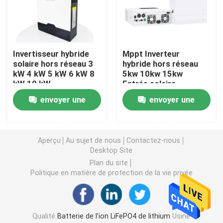
paquet de batterie de 12v LiFePO4
Invertisseur hybride
Mppt Inverteur
paquet de batterie de 24v Lifepo4
solaire hors réseau 3
hybride hors réseau
kW 4 kW 5 kW 6 kW 8
5kw 10kw 15kw
kW 10 kW
Entrée solaire
Batterie à la maison d'énergie
envoyer une
envoyer une
Batterie de chariot de golf Lifepo4
demande
demande
Aperçu
Au sujet de nous
Contactez-nous
Desktop Site
Batterie de rv LiFePo4
Plan du site
Politique en matière de protection de la vie privée
Cellule de phosphate de lithium
petite batterie de lipo
Qualité
Batterie de l'ion LiFePO4 de lithium
Usine