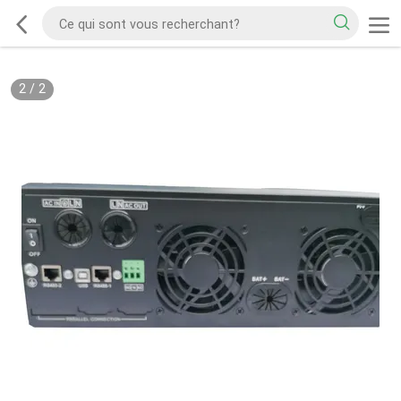
2
/
2