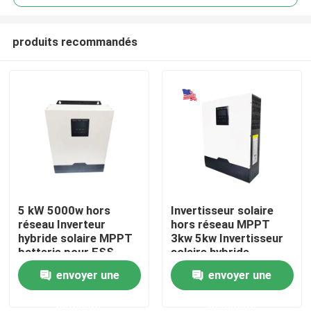
produits recommandés
5 kW 5000w hors
Invertisseur solaire
Aperçu
réseau Inverteur
hors réseau MPPT
hybride solaire MPPT
3kw 5kw Invertisseur
batterie pour ESS
solaire hybride
Produits
envoyer une
envoyer une
demande
demande
VR Show