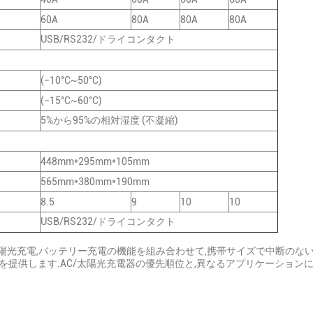
60A
80A
80A
80A
USB/RS232/ドライコンタクト
(−10°C~50°C)
(−15°C~60°C)
5%から95%の相対湿度 (不凝縮)
448mm*295mm*105mm
565mm*380mm*190mm
8.5
9
10
10
USB/RS232/ドライコンタクト
太陽光充電,バッテリー充電の機能を組み合わせて,携帯サイズで中断のな
提供します.AC/太陽光充電器の優先順位と,異なるアプリケーション