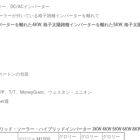
ター、DC/ACインバーター
ローラーが付いている格子雑種インバーターを離れて
ーターを離れた4KW
,
格子太陽雑種インバーターを離れた5KW
,
格子太陽
カートンの包装
、D/P、T/T、MoneyGram、ウェスタン・ユニオン
per週
ッド・ソーラー・ハイブリッドインバーター 3KW 4KW 5KW 6KW 8KW
グロリー
グロリー
グロリー
グロリー M1500