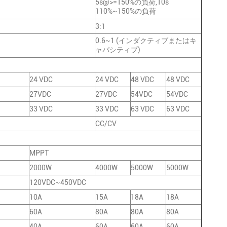
5s@>=150%の負荷,10s
110%~150%の負荷
3:1
0.6~1 (インダクティブまたはキ
ャパシティブ)
24 VDC
24 VDC
48 VDC
48 VDC
27VDC
27VDC
54VDC
54VDC
33 VDC
33 VDC
63 VDC
63 VDC
CC/CV
MPPT
2000W
4000W
5000W
5000W
120VDC~450VDC
10A
15A
18A
18A
60A
80A
80A
80A
40A
60A
60A
60A