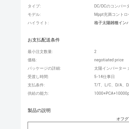
タイプ:
DC/DCのコンバー
モデル:
Mppt充満コント
ハイライト:
格子太陽雑種インバ
お支払配送条件
最小注文数量:
2
価格:
negotiated price
パッケージの詳細:
太陽インバーター 
受渡し時間:
5-14仕事日
支払条件:
T/T、L/C、D/A
供給の能力:
1000+PCA+10000
製品の説明
オフグリ