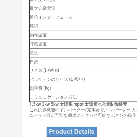
最大充電電流
通信インターフェース
環境
動作温度
貯蔵温度
湿度
自然
サイズ (L*W*H)
パッケージのサイズ (L*W*H)
総重量 (kg)
コミュニケーション方法
1.5kw 3kw 5kw 太陽系 mppt 太陽電池充電制御装置
これは多機能のインバーター/充電器で,インバーター,
ユーザー設定可能な簡単にアクセス可能なボタンの操作を