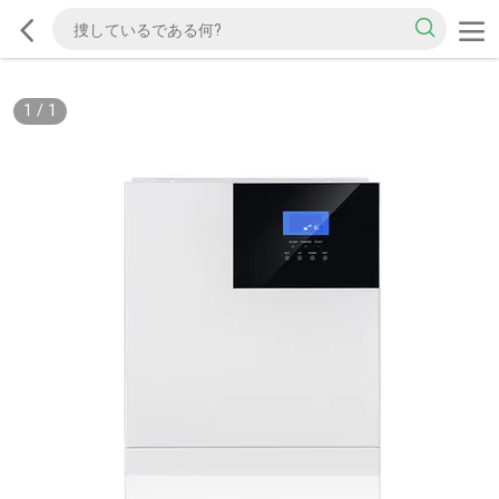
1
/
1