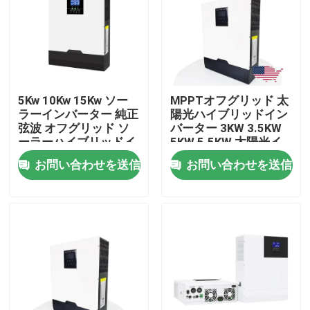
企業情報
会社案内
5Kw 10Kw 15Kw ソー
MPPTオフグリッド 太
ラーインバーター 純正
陽光ハイブリッドイン
品質管理
弦波 オフグリッド ソ
バーター 3KW 3.5KW
ーラーハイブリッドイ
5KW 5.5KW 太陽光イ
ンバーター 3相
ンバーター
お問い合わせを送信
お問い合わせを送信
お問い合わせ
ニュース
すべての場合
リチウム イオンライフポ4電池