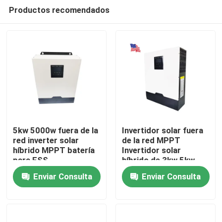
Productos recomendados
5kw 5000w fuera de la
Invertidor solar fuera
red inverter solar
de la red MPPT
híbrido MPPT batería
Invertidor solar
Inicio
para ESS
híbrido de 3kw 5kw
Enviar Consulta
Enviar Consulta
Productos
VR Show