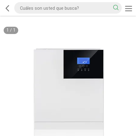
1
/
1