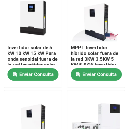
Sobre nosotros
Visita a la fábrica
Invertidor solar de 5
MPPT Invertidor
Control de Calidad
kW 10 kW 15 kW Pura
híbrido solar fuera de
onda senoidal fuera de
la red 3KW 3.5KW 5
la red Invertidor solar
KW 5.5KW Invertidor
híbrido de 3 fases
solar
Contacto
Enviar Consulta
Enviar Consulta
noticias
Todos los casos
Batería de la ión de litio LiFePO4