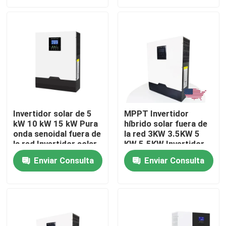
Sobre nosotros
Visita a la fábrica
Control de Calidad
Invertidor solar de 5
MPPT Invertidor
kW 10 kW 15 kW Pura
híbrido solar fuera de
Contacto
onda senoidal fuera de
la red 3KW 3.5KW 5
la red Invertidor solar
KW 5.5KW Invertidor
híbrido de 3 fases
solar
noticias
Enviar Consulta
Enviar Consulta
Todos los casos
Batería de la ión de litio LiFePO4