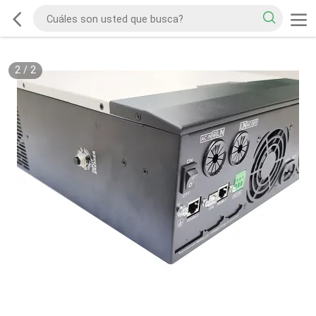
2
/
2