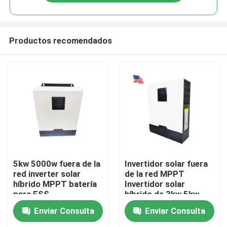
Productos recomendados
Inicio
5kw 5000w fuera de la
Invertidor solar fuera
red inverter solar
de la red MPPT
híbrido MPPT batería
Invertidor solar
Productos
para ESS
híbrido de 3kw 5kw
Enviar Consulta
Enviar Consulta
VR Show