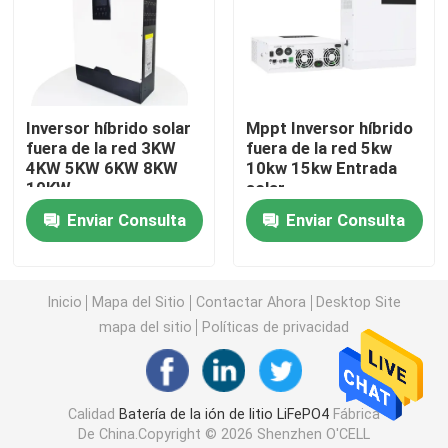
batería de 12v LiFePO4
batería de 24v Lifepo4
Inversor híbrido solar
Mppt Inversor híbrido
fuera de la red 3KW
fuera de la red 5kw
4KW 5KW 6KW 8KW
10kw 15kw Entrada
Batería casera de la energía
10KW
solar
Enviar Consulta
Enviar Consulta
Batería del carro de golf Lifepo4
Inicio
Mapa del Sitio
Contactar Ahora
Desktop Site
Batería de rv LiFePo4
mapa del sitio
Políticas de privacidad
Célula del fosfato del litio
Calidad
Batería de la ión de litio LiFePO4
Fábrica
pequeña batería del lipo
De China.Copyright © 2026 Shenzhen O'CELL