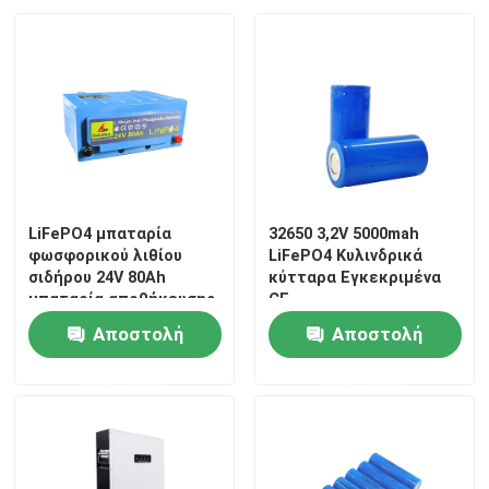
πακέτο μπαταριών 12v LiFePO4
πακέτο μπαταριών 24v Lifepo4
Μπαταρία εγχώριας ενέργειας
LiFePO4 μπαταρία
32650 3,2V 5000mah
φωσφορικού λιθίου
LiFePO4 Κυλινδρικά
Lifepo4 μπαταρία κάρρων γκολφ
σιδήρου 24V 80Ah
κύτταρα Εγκεκριμένα
μπαταρία αποθήκευσης
CE
ενέργειας
Μπαταρία rv LiFePo4
Αποστολή
Αποστολή
ερώτησης
ερώτησης
Κύτταρο φωσφορικού άλατος λίθιου
μικρή μπαταρία lipo