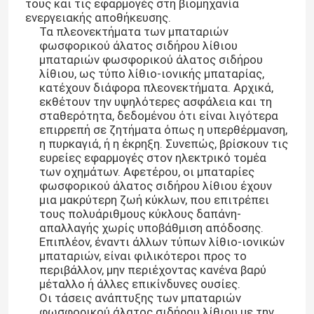
τους και τις εφαρμογές στη βιομηχανία
ενεργειακής αποθήκευσης.
Τα πλεονεκτήματα των μπαταριών
φωσφορικού άλατος σιδήρου λίθιου
μπαταριών φωσφορικού άλατος σιδήρου
λίθιου, ως τύπο λίθιο-ιονικής μπαταρίας,
κατέχουν διάφορα πλεονεκτήματα. Αρχικά,
εκθέτουν την υψηλότερες ασφάλεια και τη
σταθερότητα, δεδομένου ότι είναι λιγότερα
επιρρεπή σε ζητήματα όπως η υπερθέρμανση,
η πυρκαγιά, ή η έκρηξη. Συνεπώς, βρίσκουν τις
ευρείες εφαρμογές στον ηλεκτρικό τομέα
των οχημάτων. Αφετέρου, οι μπαταρίες
φωσφορικού άλατος σιδήρου λίθιου έχουν
μια μακρύτερη ζωή κύκλων, που επιτρέπει
τους πολυάριθμους κύκλους δαπάνη-
απαλλαγής χωρίς υποβάθμιση απόδοσης.
Επιπλέον, έναντι άλλων τύπων λίθιο-ιονικών
μπαταριών, είναι φιλικότεροι προς το
περιβάλλον, μην περιέχοντας κανένα βαρύ
μέταλλο ή άλλες επικίνδυνες ουσίες.
Οι τάσεις ανάπτυξης των μπαταριών
φωσφορικού άλατος σιδήρου λίθιου με την