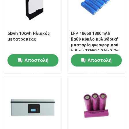
πακέτο μπαταριών 48V LiFePO4
τοποθετημένη τοίχος μπαταρία λίθιου
5kwh 10kwh Ηλιακός
LFP 18650 1800mAh
μετατροπέας
Βαθύ κύκλο κυλινδρική
μπαταρία φωσφορικού
Από τον ηλιακό υβριδικό αναστροφέα πλέγματος
λιθίου 18650 1.8Ah 3.2v
Αποστολή
Αποστολή
Φορητός σταθμός παραγωγής ενέργειας
ερώτησης
ερώτησης