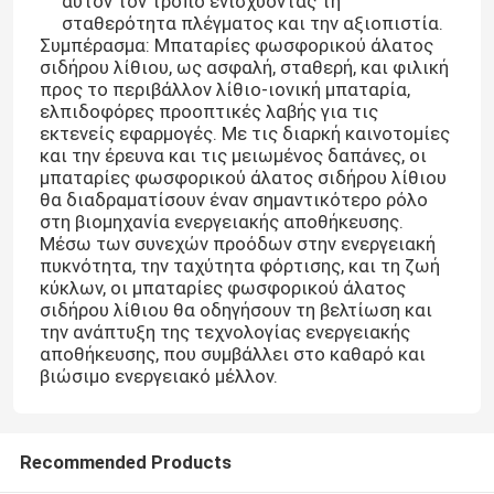
αυτόν τον τρόπο ενισχύοντας τη
σταθερότητα πλέγματος και την αξιοπιστία.
Συμπέρασμα: Μπαταρίες φωσφορικού άλατος
Σχετικά με εμάς
σιδήρου λίθιου, ως ασφαλή, σταθερή, και φιλική
προς το περιβάλλον λίθιο-ιονική μπαταρία,
ελπιδοφόρες προοπτικές λαβής για τις
Γύρος εργοστασίων
εκτενείς εφαρμογές. Με τις διαρκή καινοτομίες
και την έρευνα και τις μειωμένος δαπάνες, οι
μπαταρίες φωσφορικού άλατος σιδήρου λίθιου
θα διαδραματίσουν έναν σημαντικότερο ρόλο
Ποιοτικός έλεγχος
στη βιομηχανία ενεργειακής αποθήκευσης.
Μέσω των συνεχών προόδων στην ενεργειακή
πυκνότητα, την ταχύτητα φόρτισης, και τη ζωή
επαφή
κύκλων, οι μπαταρίες φωσφορικού άλατος
σιδήρου λίθιου θα οδηγήσουν τη βελτίωση και
την ανάπτυξη της τεχνολογίας ενεργειακής
Νέα
αποθήκευσης, που συμβάλλει στο καθαρό και
βιώσιμο ενεργειακό μέλλον.
Όλες οι περιπτώσεις
Recommended Products
Ιονική LiFePO4 μπαταρία λίθιου