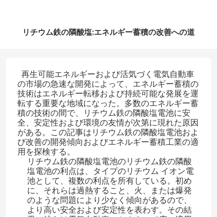
リチウム鉄の隣酸塩:エネルギー蓄積の改善への道
再生可能エネルギーおよび活気づく電気自動車
の市場の急速な開発によって、エネルギー蓄積の
技術はエネルギー転移および持続可能な発展を運
転する重要な地域になった。多数のエネルギー蓄
積の技術の間で、リチウム鉄の隣酸塩電池に安
全、安定性および環境の友情が次第に現れた原因
がある。この記事はリチウム鉄の隣酸塩電池およ
び改善の開発傾向およびエネルギー蓄積工業の適
用を探検する。
リチウム鉄の隣酸塩電池のリチウム鉄の隣酸
塩電池の利点は、タイプのリチウム イオン電
池として、複数の利点を所有している。初め
に、それらは過熱すること、火、または爆発
のような問題により少なく傾向があるので、
より高い安全および安定性を表わす。その結