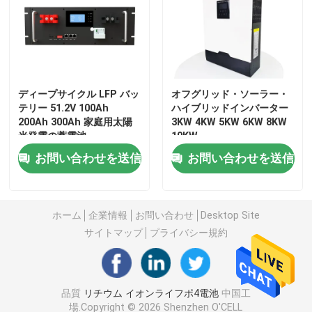
12v ライフポ4電池のパック
24v ライフポ4電池のパック
ディープサイクル LFP バッ
オフグリッド・ソーラー・
テリー 51.2V 100Ah
ハイブリッドインバーター
200Ah 300Ah 家庭用太陽
3KW 4KW 5KW 6KW 8KW
家エネルギー電池
光発電の蓄電池
10KW
お問い合わせを送信
お問い合わせを送信
ライフポ4ゴルフ カート電池
RV ライフポ4電池
ホーム
企業情報
お問い合わせ
Desktop Site
サイトマップ
プライバシー規約
リチウム隣酸塩細胞
品質
リチウム イオンライフポ4電池
中国工
小さいlipo電池
場.Copyright © 2026 Shenzhen O'CELL