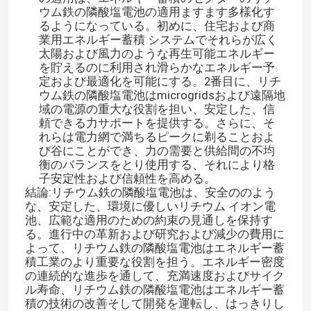
ウム鉄の隣酸塩電池の適用ますます多様化す
るようになっている。初めに、住宅および商
業用エネルギー蓄積 システムでそれらが広く
太陽および風力のような再生可能エネルギー
を貯えるのに利用され滑らかなエネルギー予
定および最適化を可能にする。2番目に、リチ
ウム鉄の隣酸塩電池はmicrogridsおよび遠隔地
域の電源の重大な役割を担い、安定した、信
頼できる力サポートを提供する。さらに、そ
れらは電力網で満ちるピークに剃ることおよ
び谷にことができ、力の需要と供給間の不均
衡のバランスをとり使用する、それにより格
子安定性および信頼性を高める。
結論:リチウム鉄の隣酸塩電池は、安全ののよう
な、安定した、環境に優しいリチウム イオン電
池、広範な適用のための約束の見通しを保持す
る。進行中の革新および研究および減少の費用に
よって、リチウム鉄の隣酸塩電池はエネルギー蓄
積工業のより重要な役割を担う。エネルギー密度
の連続的な進歩を通して、充満速度およびサイク
ル寿命、リチウム鉄の隣酸塩電池はエネルギー蓄
積の技術の改善そして開発を運転し、はっきりし