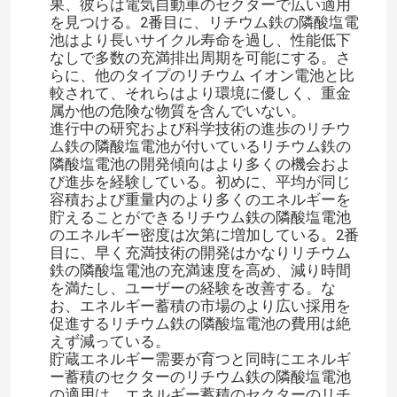
果、彼らは電気自動車のセクターで広い適用
を見つける。2番目に、リチウム鉄の隣酸塩電
池はより長いサイクル寿命を過し、性能低下
なしで多数の充満排出周期を可能にする。さ
らに、他のタイプのリチウム イオン電池と比
較されて、それらはより環境に優しく、重金
属か他の危険な物質を含んでいない。
進行中の研究および科学技術の進歩のリチウ
ム鉄の隣酸塩電池が付いているリチウム鉄の
隣酸塩電池の開発傾向はより多くの機会およ
び進歩を経験している。初めに、平均が同じ
容積および重量内のより多くのエネルギーを
貯えることができるリチウム鉄の隣酸塩電池
のエネルギー密度は次第に増加している。2番
目に、早く充満技術の開発はかなりリチウム
鉄の隣酸塩電池の充満速度を高め、減り時間
を満たし、ユーザーの経験を改善する。な
お、エネルギー蓄積の市場のより広い採用を
促進するリチウム鉄の隣酸塩電池の費用は絶
えず減っている。
貯蔵エネルギー需要が育つと同時にエネルギ
ー蓄積のセクターのリチウム鉄の隣酸塩電池
の適用は、エネルギー蓄積のセクターのリチ