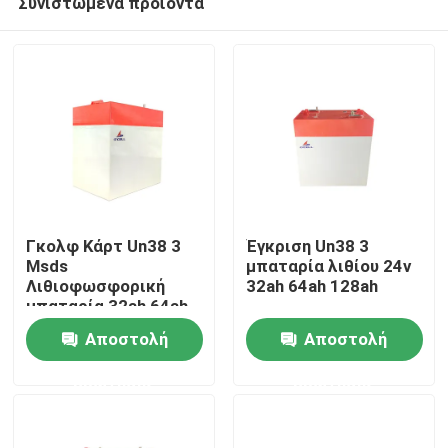
Συνιστώμενα προϊόντα
Γκολφ Κάρτ Un38 3
Έγκριση Un38 3
Msds
μπαταρία λιθίου 24v
Λιθιοφωσφορική
32ah 64ah 128ah
μπαταρία 32ah 64ah
Αρχική Σελίδα
128ah
Αποστολή
Αποστολή
Προϊόντα
ερώτησης
ερώτησης
Εμφάνιση VR