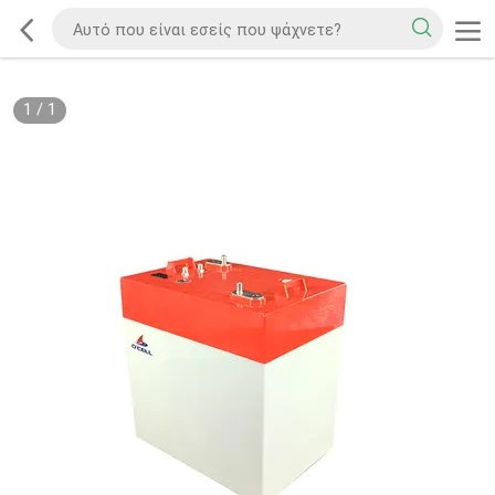
1
/
1