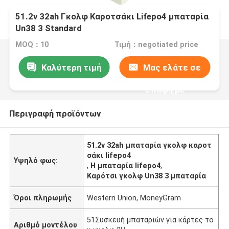
51.2v 32ah Γκολφ Καροτσάκι Lifepo4 μπαταρία
Un38 3 Standard
MOQ：10
Τιμή：negotiated price
Καλύτερη τιμή
Μας ελάτε σε
επαφή με
Περιγραφή προϊόντων
51.2v 32ah μπαταρία γκολφ καροτ
σάκι lifepo4
Υψηλό φως:
,
Η μπαταρία lifepo4
,
Καρότσι γκολφ Un38 3 μπαταρία
Όροι πληρωμής
Western Union, MoneyGram
51Συσκευή μπαταριών για κάρτες το
Αριθμό μοντέλου