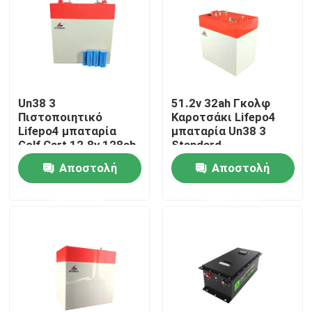
Σχετικά με εμάς
Γύρος εργοστασίων
Un38 3
51.2v 32ah Γκολφ
Πιστοποιητικό
Καροτσάκι Lifepo4
Ποιοτικός έλεγχος
Lifepo4 μπαταρία
μπαταρία Un38 3
Golf Cart 12.8v 128ah
Standard
Αποστολή
Αποστολή
επαφή
ερώτησης
ερώτησης
Νέα
Όλες οι περιπτώσεις
Ιονική LiFePO4 μπαταρία λίθιου