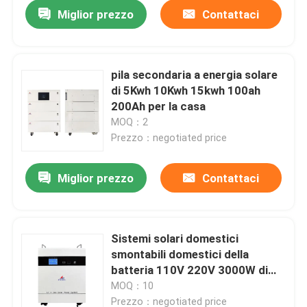
Miglior prezzo
Contattaci
pila secondaria a energia solare
di 5Kwh 10Kwh 15kwh 100ah
200Ah per la casa
MOQ：2
Prezzo：negotiated price
Miglior prezzo
Contattaci
Casa
Sistemi solari domestici
smontabili domestici della
Prodotti
batteria 110V 220V 3000W di
energia
MOQ：10
Mostra VR
Prezzo：negotiated price