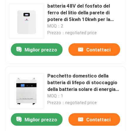
batteria 48V del fosfato del
ferro del litio della parete di
potere di 5kwh 10kwh per la
centrale elettrica domestica
MOQ：2
Prezzo：negotiated price
Miglior prezzo
Contattaci
Pacchetto domestico della
batteria di lifepo di stoccaggio
della batteria solare di energia
con l'invertitore incorporato e la
MOQ：1
batteria
Prezzo：negotiated price
Miglior prezzo
Contattaci