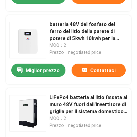
batteria 48V del fosfato del
ferro del litio della parete di
potere di 5kwh 10kwh per la
centrale elettrica domestica
MOQ：2
Prezzo：negotiated price
Miglior prezzo
Contattaci
LiFePo4 batteria al litio fissata al
muro 48V fuori dall'invertitore di
griglia per il sistema domestico
di energia solare
MOQ：2
Prezzo：negotiated price