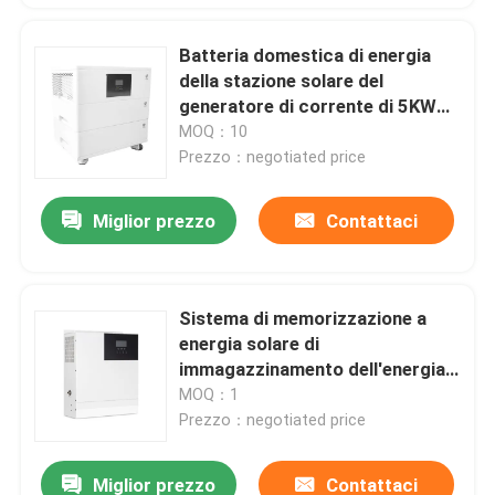
Batteria domestica di energia
della stazione solare del
generatore di corrente di 5KWH
10KWH 15KWH 20KWH
MOQ：10
Prezzo：negotiated price
Miglior prezzo
Contattaci
Sistema di memorizzazione a
energia solare di
immagazzinamento dell'energia
di modalità di tariffazione
MOQ：1
multipla domestica della pila
Prezzo：negotiated price
secondaria
Miglior prezzo
Contattaci