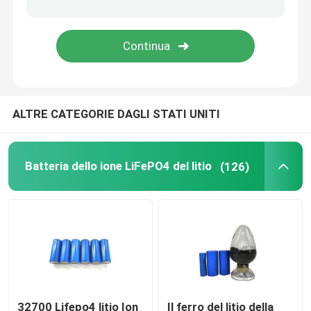
pacchetto della batteria di 48V LiFePO4
batteria al litio fissata al muro
ALTRE CATEGORIE DAGLI STATI UNITI
Fuori dall'invertitore ibrido solare di griglia
Centrale elettrica portatile
Batteria dello ione LiFePO4 del litio
(126)
32700 Lifepo4 litio Ion
Il ferro del litio della