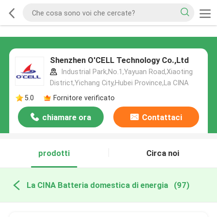
Shenzhen O'CELL Technology Co.,Ltd
Industrial Park,No.1,Yayuan Road,Xiaoting
District,Yichang City,Hubei Province,La CINA
5.0
Fornitore verificato
chiamare ora
Contattaci
prodotti
Circa noi
La CINA Batteria domestica di energia
(97)