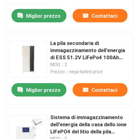
Miglior prezzo
Contattaci
Chi siamo
Fatory Tour
La pila secondaria di
immagazzinamento dell'energia
Controllo di qualità
di ESS 51.2V LiFePo4 100Ah
200Ah ha impilato tutti in un
MOQ：2
sistema
Prezzo：negotiated price
Contattaci
Miglior prezzo
Contattaci
notizie
Tutti i casi
Sistema di immagazzinamento
dell'energia della casa dello ione
LiFePO4 del litio della pila
Batteria dello ione LiFePO4 del litio
secondaria di
MOQ：5