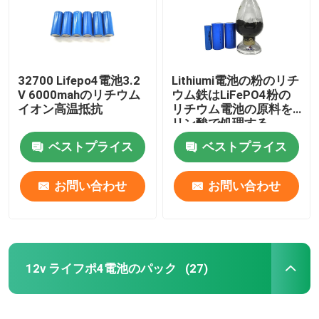
32700 Lifepo4電池3.2
Lithiumi電池の粉のリチ
V 6000mahのリチウム
ウム鉄はLiFePO4粉の
イオン高温抵抗
リチウム電池の原料を
リン酸で処理する
ベストプライス
ベストプライス
お問い合わせ
お問い合わせ
ホーム
12v ライフポ4電池のパック
(27)
製品
VRショー