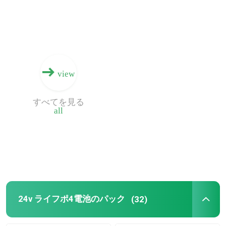
企業情報
会社案内
view
品質管理
すべてを見る
all
お問い合わせ
ニュース
すべての場合
24v ライフポ4電池のパック
(32)
リチウム イオンライフポ4電池