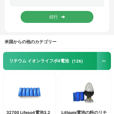
48V ライフポ4電池のパック
壁に取り付けられたリチウム電池
米国からの他のカテゴリー
格子太陽雑種インバーターを離れて
ポータブル発電所
リチウム イオンライフポ4電池
(126)
32700 Lifepo4電池3.2
Lithiumi電池の粉のリチ