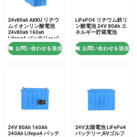
企業情報
24v80ah AKKU リチウ
LiFePO4 リチウム鉄リ
ムイオンリン酸電池
ン酸電池 24V 80Ah エ
24v80ah 160ah
ネルギー貯蔵電池
会社案内
Lifepo4 バッテリーパ
ック
お問い合わせを送信
お問い合わせを送信
品質管理
お問い合わせ
ニュース
すべての場合
24V 80Ah 160Ah
24V太陽電池 LiFePo4
240Ah Lifepo4 バッテ
バッテリー,RVゴルフ
リチウム イオンライフポ4電池