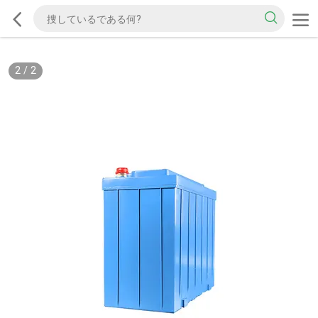
2
/
2