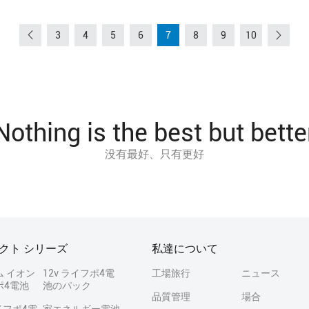
3
4
5
6
7
8
9
10
Nothing is the best but bette
没有最好、只有更好
クト シリーズ
私達について
ム イオン
12v ライフポ4電
工場旅行
ニュース
ポ4電池
池のパック
品質管理
場合