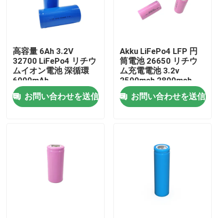
企業情報
高容量 6Ah 3.2V
Akku LiFePo4 LFP 円
会社案内
32700 LiFePo4 リチウ
筒電池 26650 リチウ
ムイオン電池 深循環
ム充電電池 3.2v
6000mAh
2500mah 2800mah
品質管理
3400mah
お問い合わせを送信
お問い合わせを送信
お問い合わせ
ニュース
すべての場合
リチウム イオンライフポ4電池