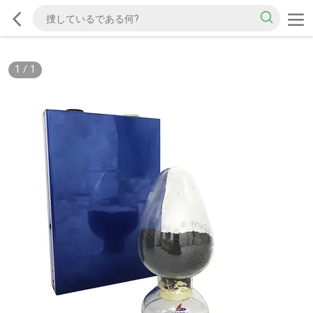
1
/
1