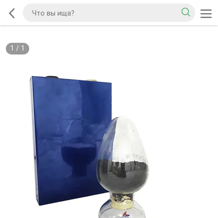
1
/
1