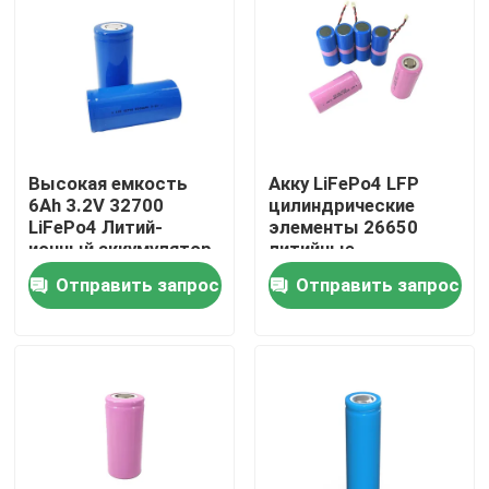
О Компании
Наша фабрика
Высокая емкость
Акку LiFePo4 LFP
контроль качества
6Ah 3.2V 32700
цилиндрические
LiFePo4 Литий-
элементы 26650
ионный аккумулятор
литийные
контактные данные
Глубокие циклы
аккумуляторы 3.2в
Отправить запрос
Отправить запрос
6000mAh
2500mah 2800mah
3400mah
Новости
Все случаи
Батарея иона LiFePO4 лития