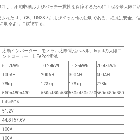
力し、細胞収穫およびバッチ一貫性を保障するために工程を最大限に
れたUL、CB、UN38.3およびずっと他の証明である。細胞は安全
に取るように歓迎する。
太陽インバーター、モノラル太陽電池パネル、Mpptの太陽コ
ントローラー、LiFePo4電池
5.12kWh
10.24kWh
15.36kWh
20.48kWh
100AH
200AH
300AH
400AH
78kg
128kg
178kg
228kg
560×480×430
560×480×580
560×480×730
560×480×880
LiFePO4
51.2V
44.8 | 57.6V
100A
100A