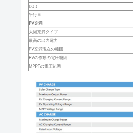
DOD
平行量
PV充満
太陽充満タイプ
最高の出力電力
PV充満現在の範囲
PVの作動の電圧範囲
MPPTの電圧範囲