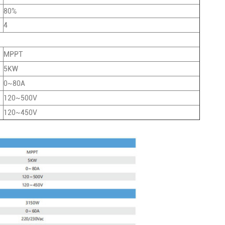
80%
4
MPPT
5KW
0~80A
120~500V
120~450V