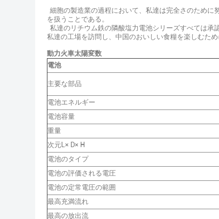
細胞の製造業の過程において、私達は完全さのために努
を扱うことである。
私達のリチウム鉄の隣酸塩力電池シリーズすべては承認さ
私達の工場を訪問し、中国のおいしい食糧を楽しむため
動力火車太陽変数
電池
主要な部品
電池エネルギー
電池容量
重量
次元L× D× H
電池のタイプ
電池の評価される電圧
電池の定常電圧の範囲
最高充満流れ
最高の放出流