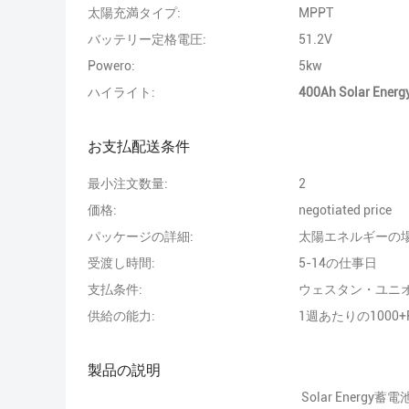
太陽充満タイプ:
MPPT
バッテリー定格電圧:
51.2V
Powero:
5kw
ハイライト:
400Ah Solar Ene
お支払配送条件
最小注文数量:
2
価格:
negotiated price
パッケージの詳細:
太陽エネルギーの
受渡し時間:
5-14の仕事日
支払条件:
ウェスタン・ユニ
供給の能力:
1週あたりの1000+P
製品の説明
Solar Energy