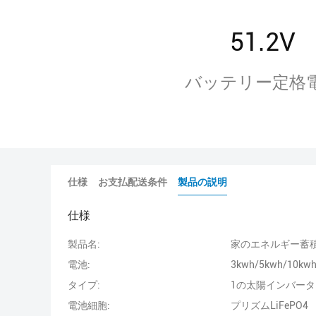
51.2V
バッテリー定格
仕様
お支払配送条件
製品の説明
仕様
製品名:
家のエネルギー蓄積
電池:
3kwh/5kwh/10kw
タイプ:
1の太陽インバータ
電池細胞:
プリズムLiFePO4