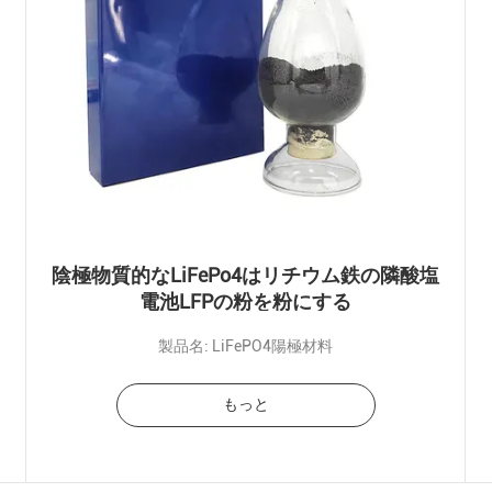
陰極物質的なLiFePo4はリチウム鉄の隣酸塩
電池LFPの粉を粉にする
製品名: LiFePO4陽極材料
もっと