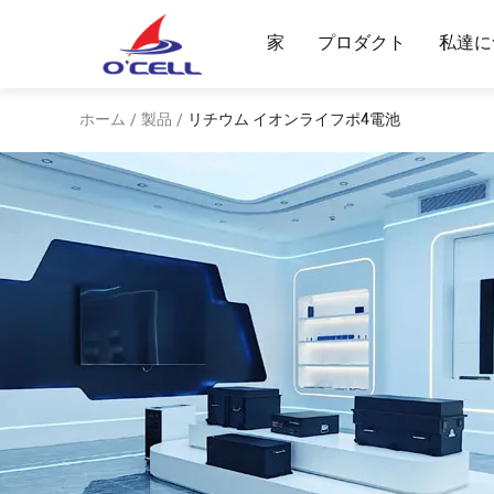
家
プロダクト
私達に
ホーム
製品
リチウム イオンライフポ4電池
/
/