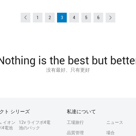
1
2
3
4
5
6
Nothing is the best but bette
没有最好、只有更好
クト シリーズ
私達について
ム イオン
12v ライフポ4電
工場旅行
ニュース
ポ4電池
池のパック
品質管理
場合