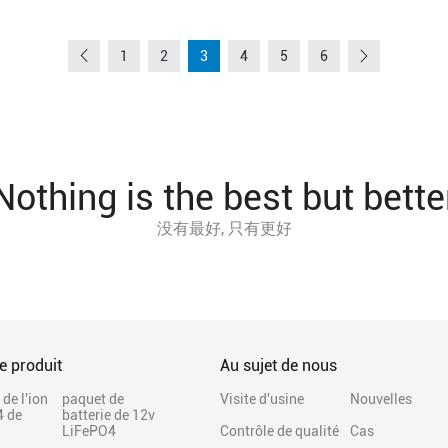
1
2
3
4
5
6
Nothing is the best but bette
没有最好, 只有更好
e produit
Au sujet de nous
 de l'ion
paquet de
Visite d'usine
Nouvelles
4 de
batterie de 12v
LiFePO4
Contrôle de qualité
Cas