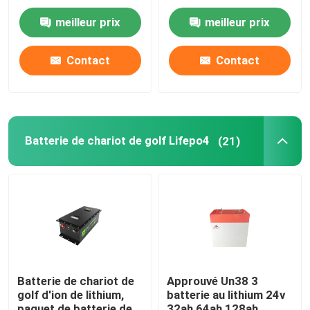
110V 220V 3000W
de grille pour le
d'énergie
système d'alimentation
meilleur prix
meilleur prix
solaire à la maison
paquet de batterie de 48V LiFePO4
Contact
Contact
batterie au lithium fixée au mur
Outre de l'inverseur hybride solaire de grille
Batterie de chariot de golf Lifepo4
(21)
Centrale électrique portative
Batterie de chariot de
Approuvé Un38 3
golf d'ion de lithium,
batterie au lithium 24v
paquet de batterie de
32ah 64ah 128ah