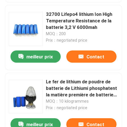
32700 Lifepo4 lithium Ion High
Temperature Resistance de la
batterie 3,2 V 6000mah
MOQ：200
Prix：negotiated price
meilleur prix
Contact
Le fer de lithium de poudre de
batterie de Lithiumi phosphatent
la matière première de batterie
au lithium de la poudre LiFePO4
MOQ：10 kilogrammes
Prix：negotiated price
meilleur prix
Contact