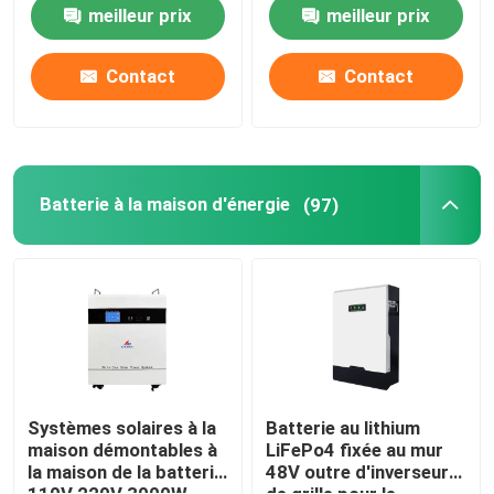
meilleur prix
meilleur prix
paquet de batterie de 12v LiFePO4
Contact
Contact
paquet de batterie de 24v Lifepo4
Batterie à la maison d'énergie
Batterie à la maison d'énergie
(97)
Batterie de chariot de golf Lifepo4
Batterie de rv LiFePo4
Cellule de phosphate de lithium
Systèmes solaires à la
Batterie au lithium
maison démontables à
LiFePo4 fixée au mur
la maison de la batterie
48V outre d'inverseur
petite batterie de lipo