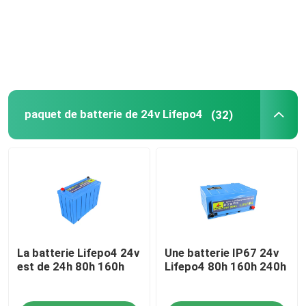
A propos de nous
Visite d'usine
paquet de batterie de 24v Lifepo4
(32)
Contrôle de la qualité
Contact
nouvelles
La batterie Lifepo4 24v
Une batterie IP67 24v
Tous les cas
est de 24h 80h 160h
Lifepo4 80h 160h 240h
Batterie de l'ion LiFePO4 de lithium