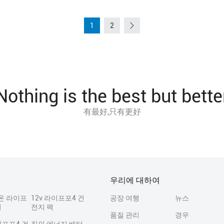
1
2
Nothing is the best but bette
有最好,只有更好
우리에 대하여
온 라이프
12v 라이프포4 건
공장 여행
뉴스
지
전지 팩
품질 관리
경우