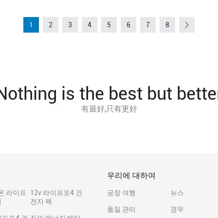
1
2
3
4
5
6
7
8
Nothing is the best but bette
有最好,只有更好
우리에 대하여
온 라이프
12v 라이프포4 건
공장 여행
뉴스
지
전지 팩
품질 관리
경우