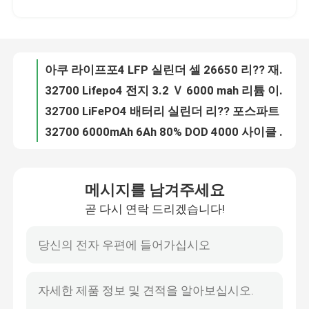
32700 Lifepo4 전지 3.2 Ｖ 6000 mah 리튬 이온 고온저항
32700 LiFePO4 배터리 실린더 리?? 포스파트 배터리 LiFePO4 6000mAh 3.2 볼트 6000mAh
회사 소개
32700 6000mAh 6Ah 80% DOD 4000 사이클 32700 인산 리?? 이온 LiFePo4 배터리
가지고 다닐 수 있는 동력화차 500W 1000W 전원 공급기 태양발전기
공장 투어
IFR14500 3.2V 600mAh 충전식 LiFePo4 배터리 등급 AAA
6200mah 32700 LiFePO4 건전지, 3.2V LiFePO4 원통 모양 세포
품질 관리
26650 2300mAh LiFePO4 재충전 전지, 2.3Ah LFP 전지
5000mAh 딥 사이클 32650 Lifepo4 셀 3.2V 실린더 배터리
연락처
재충전용 18500 Lifepo4 건전지, 1000mAh 3.2V LFP 전지
메시지를 남겨주세요
18500 3.2v 1000mAh Lifepo4 전지, 재충전용 Li 이온 원통 모양 세포
곧 다시 연락 드리겠습니다!
뉴스
LiFePo4 1000mAh 원통 모양 Li 이온 건전지 18500 급료 AAA 재충전용 세포
32650 3.2V 5000mah LiFePO4 원통형 셀 CE 승인
32700 3.2V LiFePO4 6200mAh 리튬 전지는 태양 빛을 위한 에너지 저장 등급을 매깁니다
모든 케이스
리튬 이온 골프 카트 건전지, 51.2V 105Ah LiFePo4 건전지 팩
32650 LiFePo4 재충전 전지, 3.2V 5Ah 32700 LiFePo4 건전지
리튬 이온 라이프포4 전지