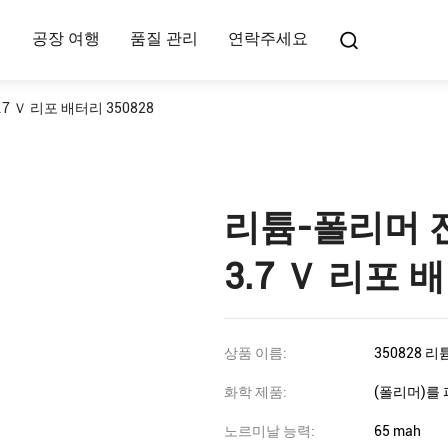
여
공장 여행
품질 관리
연락주세요
7 Ｖ 리포 배터리 350828
리튬-폴리머 전
3.7 Ｖ 리포 배
상품 이름:
350828 
화학 제품:
(폴리머)를
노르미날 능력:
65 mah