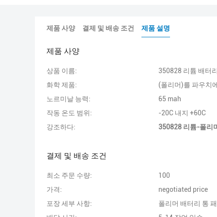
제품 사양
결제 및 배송 조건
제품 설명
제품 사양
상품 이름:
350828 리튬 배터
화학 제품:
(폴리머)를 파우치
노르미날 능력:
65 mah
작동 온도 범위:
-20C 내지 +60C
강조하다:
350828 리튬-폴리
결제 및 배송 조건
최소 주문 수량:
100
가격:
negotiated price
포장 세부 사항:
폴리머 배터리 통 