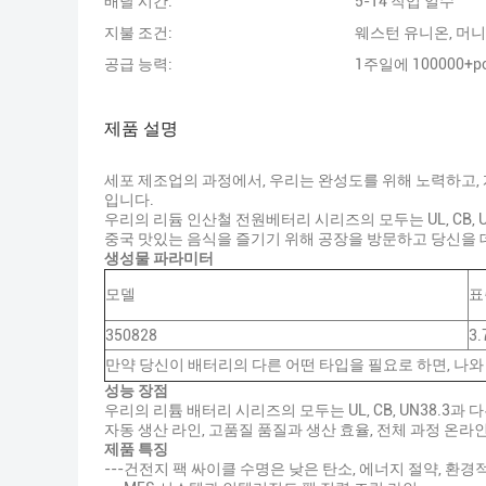
배달 시간:
5-14 작업 일수
지불 조건:
웨스턴 유니온, 머
공급 능력:
1주일에 100000+pc
제품 설명
세포 제조업의 과정에서, 우리는 완성도를 위해 노력하고,
입니다.
우리의 리듐 인산철 전원베터리 시리즈의 모두는 UL, CB,
중국 맛있는 음식을 즐기기 위해 공장을 방문하고 당신을 
생성물 파라미터
모델
표
350828
3.
만약 당신이 배터리의 다른 어떤 타입을 필요로 하면, 나
성능 장점
우리의 리튬 배터리 시리즈의 모두는 UL, CB, UN38.
자동 생산 라인, 고품질 품질과 생산 효율, 전체 과정 온라인
제품 특징
---건전지 팩 싸이클 수명은 낮은 탄소, 에너지 절약, 환경