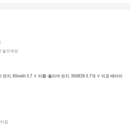
리
에 넣으세요
머 전지
,
65mAh 3.7 Ｖ 리튬-폴리머 전지
,
350828 3.7개 Ｖ 리포 배터리
패키징