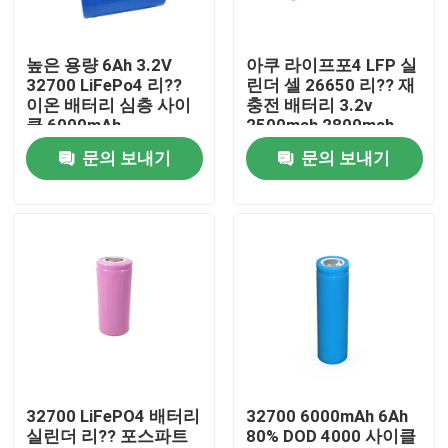
회사 소개
높은 용량 6Ah 3.2V
아쿠 라이프포4 LFP 실
32700 LiFePo4 리??
린더 셀 26650 리?? 재
이온 배터리 심층 사이
충전 배터리 3.2v
공장 투어
클 6000mAh
2500mah 2800mah
3400mah
문의 보내기
문의 보내기
품질 관리
연락처
뉴스
모든 케이스
32700 LiFePO4 배터리
32700 6000mAh 6Ah
실린더 리?? 포스파트
80% DOD 4000 사이클
리튬 이온 라이프포4 전지