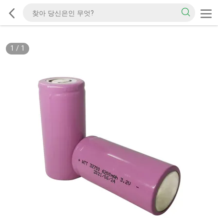
1
/
1