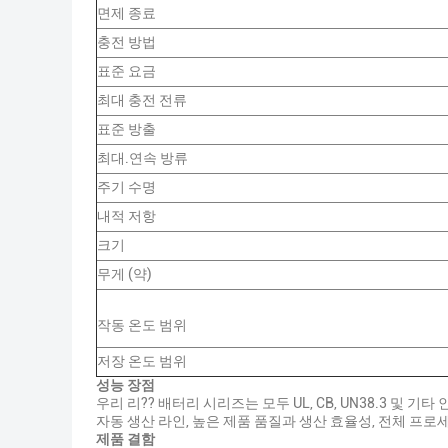
면제 종료
충전 방법
표준 요금
최대 충전 전류
표준 방출
최대.연속 방류
주기 수명
내적 저항
크기
무게 (약)
작동 온도 범위
저장 온도 범위
성능 장점
우리 리?? 배터리 시리즈는 모두 UL, CB, UN38.3 
자동 생산 라인, 높은 제품 품질과 생산 효율성, 전체 프로세
제품 결함