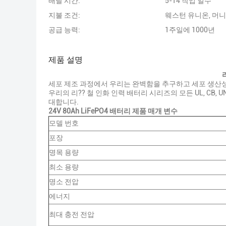
배달 시간:
5-14 작업 일수
지불 조건:
웨스턴 유니온, 머
공급 능력:
1주일에 1000년
제품 설명
세포 제조 과정에서 우리는 완벽함을 추구하고 세포 생산
우리의 리?? 철 인화 인력 배터리 시리즈의 모든 UL, CB
대합니다.
24V 80Ah LiFePO4 배터리 제품 매개 변수
모델 번호
포장
명목 용량
최소 용량
명소 전압
에너지
최대 충전 전압