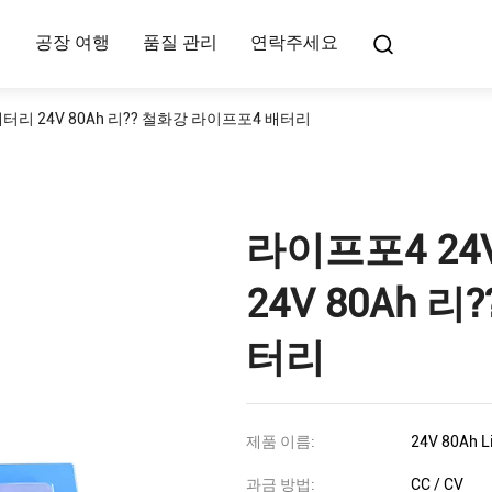
여
공장 여행
품질 관리
연락주세요
터리 24V 80Ah 리?? 철화강 라이프포4 배터리
라이프포4 24
24V 80Ah 
터리
제품 이름:
24V 80Ah 
과금 방법:
CC / CV