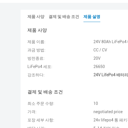
제품 사양
결제 및 배송 조건
제품 설명
제품 사양
제품 이름:
24V 80Ah LiFeP
과금 방법:
CC / CV
방전종료:
20V
LiFePo4 세포:
26650
강조하다:
24V LifePo4 배터
결제 및 배송 조건
최소 주문 수량:
10
가격:
negotiated price
포장 세부 사항:
24v lifepo4 통 패