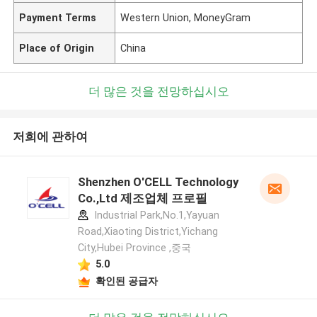
Payment Terms
Western Union, MoneyGram
Place of Origin
China
더 많은 것을 전망하십시오
저희에 관하여
Shenzhen O'CELL Technology
Co.,Ltd 제조업체 프로필
Industrial Park,No.1,Yayuan
Road,Xiaoting District,Yichang
City,Hubei Province ,중국
5.0
확인된 공급자